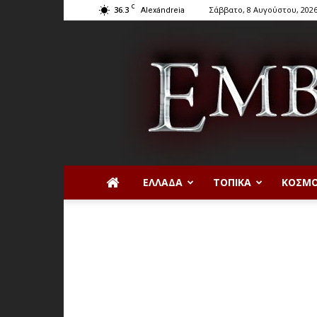
C
36.3
Σάββατο, 8 Αυγούστου, 202
Alexándreia
ΕΛΛΆΔΑ
ΤΟΠΙΚΆ
ΚΌΣΜ