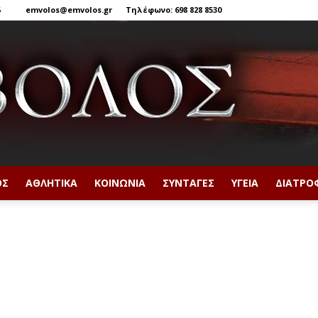
6
emvolos@emvolos.gr
Τηλέφωνο: 698 828 8530
ΟΣ
ΑΘΛΗΤΙΚΆ
ΚΟΙΝΩΝΊΑ
ΣΥΝΤΑΓΈΣ
ΥΓΕΊΑ
ΔΙΑΤΡΟ
Έμβολος