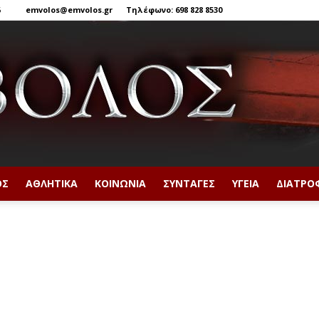
6
emvolos@emvolos.gr
Τηλέφωνο: 698 828 8530
ΟΣ
ΑΘΛΗΤΙΚΆ
ΚΟΙΝΩΝΊΑ
ΣΥΝΤΑΓΈΣ
ΥΓΕΊΑ
ΔΙΑΤΡΟ
Έμβολος