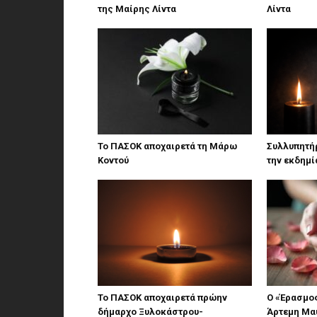
της Μαίρης Λίντα
Λίντα
Το ΠΑΣΟΚ αποχαιρετά τη Μάρω
Συλλυπητήρ
Κοντού
την εκδημί
Το ΠΑΣΟΚ αποχαιρετά πρώην
Ο «Έρασμος
δήμαρχο Ξυλοκάστρου-
Άρτεμη Μα