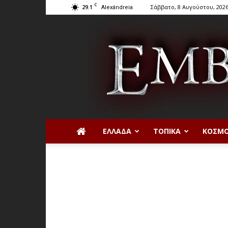
C
29.1
Σάββατο, 8 Αυγούστου, 202
Alexándreia
ΕΛΛΆΔΑ
ΤΟΠΙΚΆ
ΚΌΣΜ