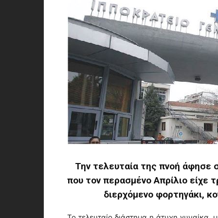
Την τελευταία της πνοή άφησε σ
που τον περασμένο Απρίλιο είχε 
διερχόμενο φορτηγάκι, κο
Το τελευταίο διάστημα η άτυχη γυναίκα, μ