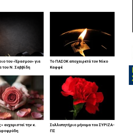
ιο του «Έρασμου» για
Το ΠΑΣΟΚ αποχαιρετά τον Νίκο
α του Ν. Σαββίδη
Καφφέ
» ευχαριστεί την κ.
Συλλυπητήριο μήνυμα του ΣΥΡΙΖΑ-
υροφρύδη
ΠΣ