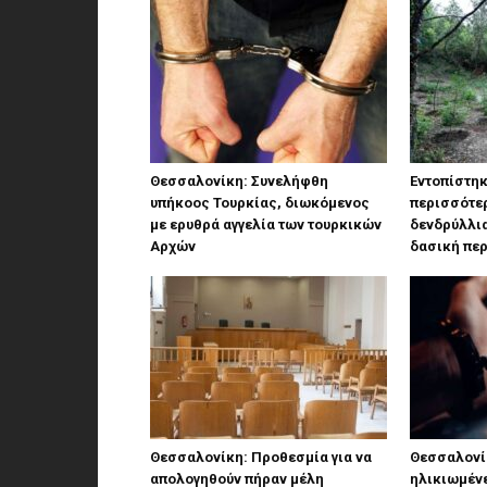
Θεσσαλονίκη: Συνελήφθη
Εντοπίστηκ
υπήκοος Τουρκίας, διωκόμενος
περισσότερ
με ερυθρά αγγελία των τουρκικών
δενδρύλλι
Αρχών
δασική περ
Θεσσαλονίκη: Προθεσμία για να
Θεσσαλονί
απολογηθούν πήραν μέλη
ηλικιωμένε