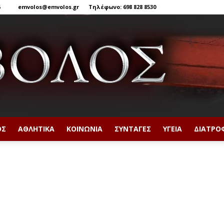
6
emvolos@emvolos.gr
Τηλέφωνο: 698 828 8530
ΟΣ
ΑΘΛΗΤΙΚΆ
ΚΟΙΝΩΝΊΑ
ΣΥΝΤΑΓΈΣ
ΥΓΕΊΑ
ΔΙΑΤΡΟ
Έμβολος