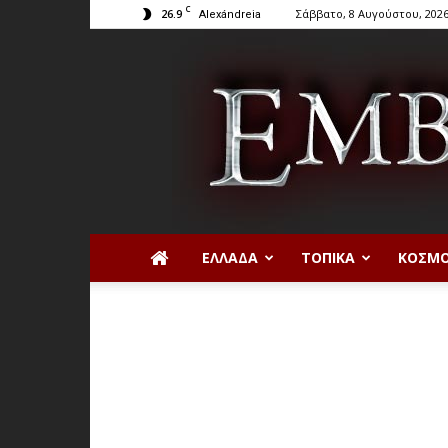
C
26.9
Σάββατο, 8 Αυγούστου, 202
Alexándreia
ΕΛΛΆΔΑ
ΤΟΠΙΚΆ
ΚΌΣΜ