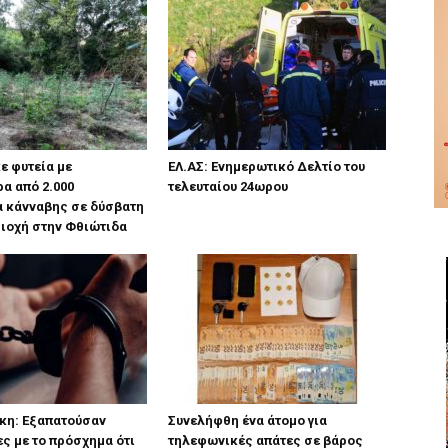
ε φυτεία με
ΕΛ.ΑΣ: Ενημερωτικό Δελτίο του
α από 2.000
τελευταίου 24ωρου
α κάνναβης σε δύσβατη
ιοχή στην Φθιώτιδα
κη: Εξαπατούσαν
Συνελήφθη ένα άτομο για
ς με το πρόσχημα ότι
τηλεφωνικές απάτες σε βάρος