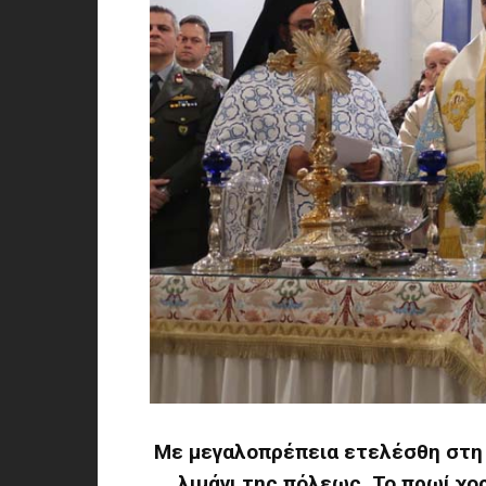
Με μεγαλοπρέπεια ετελέσθη στη
λιμάνι της πόλεως. Το πρωί χο