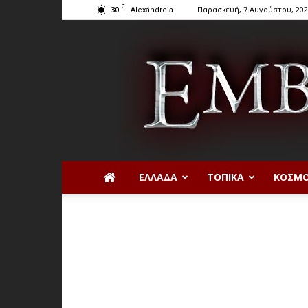
C
30
Παρασκευή, 7 Αυγούστου, 20
Alexándreia
ΕΛΛΆΔΑ
ΤΟΠΙΚΆ
ΚΌΣΜ