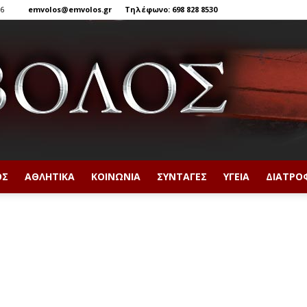
26
emvolos@emvolos.gr
Τηλέφωνο: 698 828 8530
ΟΣ
ΑΘΛΗΤΙΚΆ
ΚΟΙΝΩΝΊΑ
ΣΥΝΤΑΓΈΣ
ΥΓΕΊΑ
ΔΙΑΤΡΟ
Έμβολος