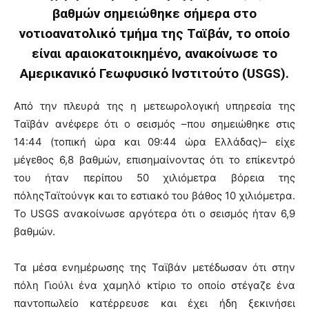
βαθμών σημειώθηκε σήμερα στο
νοτιοανατολικό τμήμα της Ταϊβάν, το οποίο
είναι αραιοκατοικημένο, ανακοίνωσε το
Αμερικανικό Γεωφυσικό Ινστιτούτο (USGS).
Από την πλευρά της η μετεωρολογική υπηρεσία της
Ταϊβάν ανέφερε ότι ο σεισμός –που σημειώθηκε στις
14:44 (τοπική ώρα και 09:44 ώρα Ελλάδας)– είχε
μέγεθος 6,8 βαθμών, επισημαίνοντας ότι το επίκεντρό
του ήταν περίπου 50 χιλιόμετρα βόρεια της
πόληςΤαϊτούνγκ και το εστιακό του βάθος 10 χιλιόμετρα.
Το USGS ανακοίνωσε αργότερα ότι ο σεισμός ήταν 6,9
βαθμών.
Τα μέσα ενημέρωσης της Ταϊβάν μετέδωσαν ότι στην
πόλη Γιούλι ένα χαμηλό κτίριο το οποίο στέγαζε ένα
παντοπωλείο κατέρρευσε και έχει ήδη ξεκινήσει