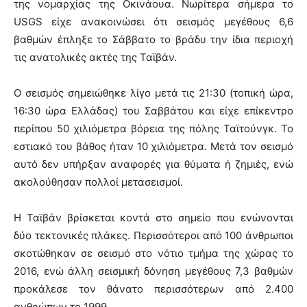
της νομαρχίας της Οκινάουα. Νωρίτερα σήμερα το
USGS είχε ανακοινώσει ότι σεισμός μεγέθους 6,6
βαθμών έπληξε το Σάββατο το βράδυ την ίδια περιοχή
τις ανατολικές ακτές της Ταϊβάν.
Ο σεισμός σημειώθηκε λίγο μετά τις 21:30 (τοπική ώρα,
16:30 ώρα Ελλάδας) του Σαββάτου και είχε επίκεντρο
περίπου 50 χιλιόμετρα βόρεια της πόλης Ταϊτούνγκ. Το
εστιακό του βάθος ήταν 10 χιλιόμετρα. Μετά τον σεισμό
αυτό δεν υπήρξαν αναφορές για θύματα ή ζημιές, ενώ
ακολούθησαν πολλοί μετασεισμοί.
Η Ταϊβάν βρίσκεται κοντά στο σημείο που ενώνονται
δύο τεκτονικές πλάκες. Περισσότεροι από 100 άνθρωποι
σκοτώθηκαν σε σεισμό στο νότιο τμήμα της χώρας το
2016, ενώ άλλη σεισμική δόνηση μεγέθους 7,3 βαθμών
προκάλεσε τον θάνατο περισσότερων από 2.400
ανθρώπων το 1999.