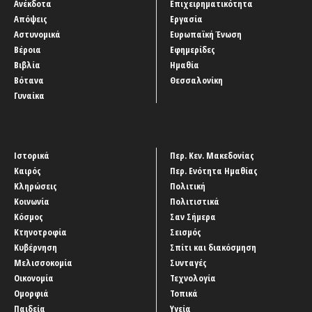
Ανέκδοτα
Επιχειρηματικότητα
Απόψεις
Εργασία
Αστυνομικά
Ευρωπαϊκή Ένωση
Βέροια
Εφημερίδες
Βιβλία
Ημαθία
Βότανα
Θεσσαλονίκη
Γυναίκα
Ιστορικά
Περ. Κεν. Μακεδονίας
Καιρός
Περ. Ενότητα Ημαθίας
Κληρώσεις
Πολιτική
Κοινωνία
Πολιτιστικά
Κόσμος
Σαν Σήμερα
Κτηνοτροφία
Σεισμός
Κυβέρνηση
Σπίτι και διακόσμηση
Μελισσοκομία
Συνταγές
Οικονομία
Τεχνολογία
Ομορφιά
Τοπικά
Παιδεία
Υγεία