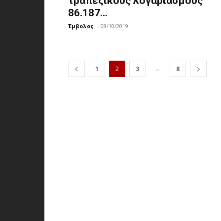
τραπεζικούς λογαριασμούς
86.187...
Έμβολος
-
08/10/2019
...
1
2
3
8