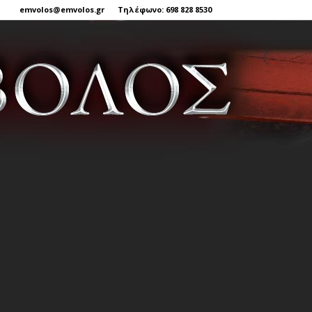
emvolos@emvolos.gr
Τηλέφωνο: 698 828 8530
Έμβολος