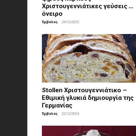
Χριστουγεννιάτικες γεύσεις …
όνειρο
Έμβολος
-
24/12/2025
Stollen Χριστουγεννιάτικο –
Εθιμική γλυκιά δημιουργία της
Γερμανίας
Έμβολος
-
22/12/2024