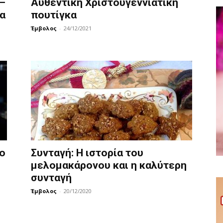
–
Αυθεντική Χριστουγεννιάτικη
α
πουτίγκα
Έμβολος
-
24/12/2021
ο
Συνταγή: H ιστορία του
μελομακάρονου και η καλύτερη
συνταγή
Έμβολος
-
20/12/2020