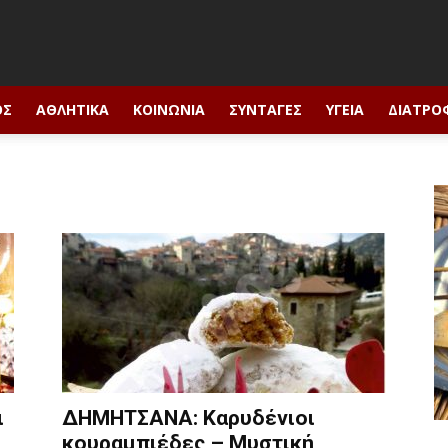
ΟΣ
ΑΘΛΗΤΙΚΆ
ΚΟΙΝΩΝΊΑ
ΣΥΝΤΑΓΈΣ
ΥΓΕΊΑ
ΔΙΑΤΡΟ
ι
ΔΗΜΗΤΣΑΝΑ: Καρυδένιοι
κουραμπιέδες – Μυστική