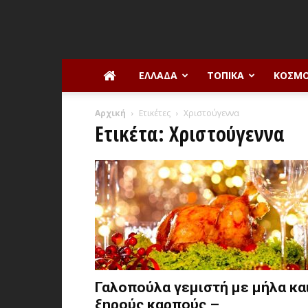
ΕΛΛΆΔΑ
ΤΟΠΙΚΆ
ΚΌΣΜ
Αρχική
Ετικέτες
Χριστούγεννα
Ετικέτα: Χριστούγεννα
Γαλοπούλα γεμιστή με μήλα κα
ξηρούς καρπούς –