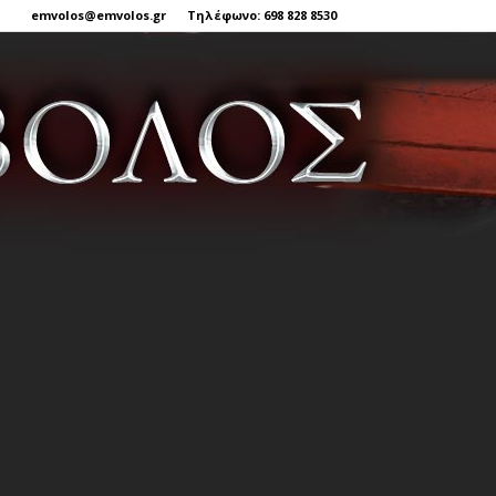
emvolos@emvolos.gr
Τηλέφωνο: 698 828 8530
Έμβολος