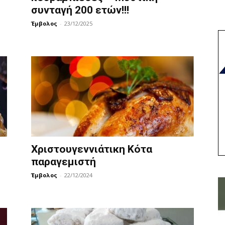
συνταγή 200 ετών!!!
Έμβολος
-
23/12/2025
Χριστουγεννιάτικη Κότα
παραγεμιστή
Έμβολος
-
22/12/2024