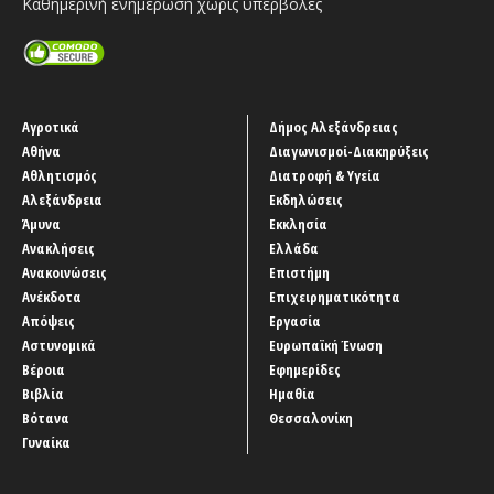
Καθημερινή ενημέρωση χωρίς υπερβολές
Αγροτικά
Δήμος Αλεξάνδρειας
Αθήνα
Διαγωνισμοί-Διακηρύξεις
Αθλητισμός
Διατροφή & Υγεία
Αλεξάνδρεια
Εκδηλώσεις
Άμυνα
Εκκλησία
Ανακλήσεις
Ελλάδα
Ανακοινώσεις
Επιστήμη
Ανέκδοτα
Επιχειρηματικότητα
Απόψεις
Εργασία
Αστυνομικά
Ευρωπαϊκή Ένωση
Βέροια
Εφημερίδες
Βιβλία
Ημαθία
Βότανα
Θεσσαλονίκη
Γυναίκα