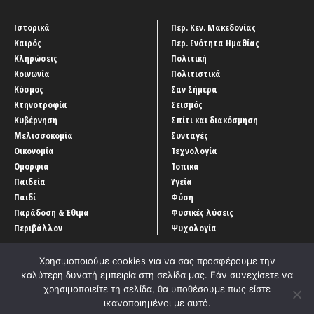
Ιστορικά
Περ. Κεν. Μακεδονίας
Καιρός
Περ. Ενότητα Ημαθίας
Κληρώσεις
Πολιτική
Κοινωνία
Πολιτιστικά
Κόσμος
Σαν Σήμερα
Κτηνοτροφία
Σεισμός
Κυβέρνηση
Σπίτι και διακόσμηση
Μελισσοκομία
Συνταγές
Οικονομία
Τεχνολογία
Ομορφιά
Τοπικά
Παιδεία
Υγεία
Παιδί
Φύση
Παράδοση & Έθιμα
Φυσικές λύσεις
Περιβάλλον
Ψυχολογία
Χρησιμοποιούμε cookies για να σας προσφέρουμε την
καλύτερη δυνατή εμπειρία στη σελίδα μας. Εάν συνεχίσετε να
χρησιμοποιείτε τη σελίδα, θα υποθέσουμε πως είστε
ικανοποιημένοι με αυτό.
Αρχική
‘Οροι χρήσης
Αρχείο Άρθρων
Επικοινωνία