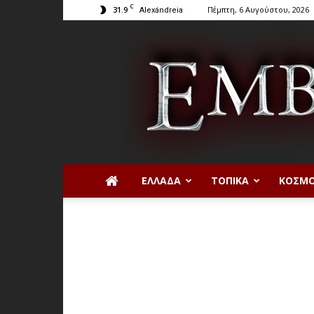
C
31.9
Πέμπτη, 6 Αυγούστου, 2026
Alexándreia
ΕΛΛΆΔΑ
ΤΟΠΙΚΆ
ΚΌΣΜ