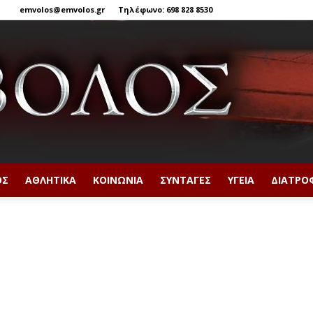
emvolos@emvolos.gr
Τηλέφωνο: 698 828 8530
ΟΣ
ΑΘΛΗΤΙΚΆ
ΚΟΙΝΩΝΊΑ
ΣΥΝΤΑΓΈΣ
ΥΓΕΊΑ
ΔΙΑΤΡΟ
Έμβολος