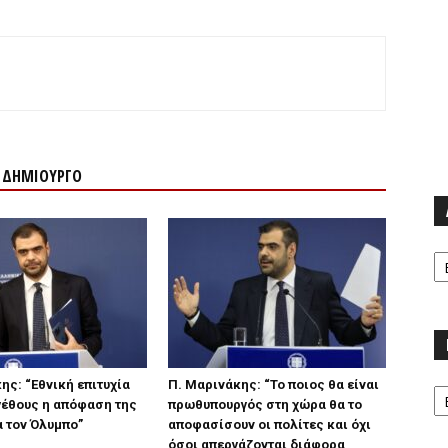
Ν ΔΗΜΙΟΥΡΓΟ
Α
Κα
ης: “Εθνική επιτυχία
Π. Μαρινάκης: “Το ποιος θα είναι
γέθους η απόφαση της
πρωθυπουργός στη χώρα θα το
 τον Όλυμπο”
αποφασίσουν οι πολίτες και όχι
όσοι απεργάζονται διάφορα