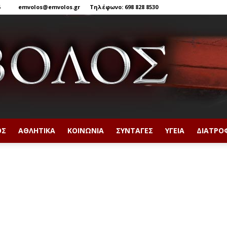
6
emvolos@emvolos.gr
Τηλέφωνο: 698 828 8530
ΟΣ
ΑΘΛΗΤΙΚΆ
ΚΟΙΝΩΝΊΑ
ΣΥΝΤΑΓΈΣ
ΥΓΕΊΑ
ΔΙΑΤΡΟ
Έμβολος