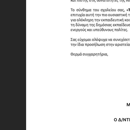
Μ
Ο Δ/ΝΤ