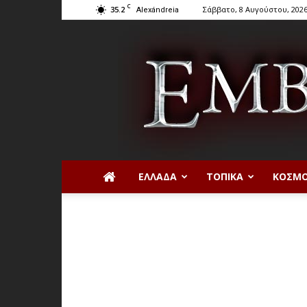
C
35.2
Σάββατο, 8 Αυγούστου, 202
Alexándreia
ΕΛΛΆΔΑ
ΤΟΠΙΚΆ
ΚΌΣΜ