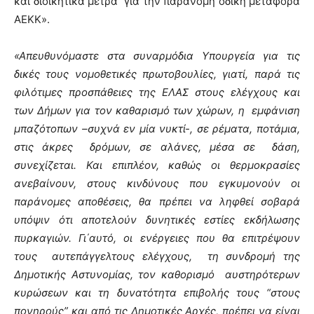
και διοικητικά μέτρα για την παράνομη οδική μεταφορά
ΑΕΚΚ».
«Απευθυνόμαστε στα συναρμόδια Υπουργεία για τις
δικές τους νομοθετικές πρωτοβουλίες, γιατί, παρά τις
φιλότιμες προσπάθειες της ΕΛΑΣ στους ελέγχους και
των Δήμων για τον καθαρισμό των χώρων, η εμφάνιση
μπαζότοπων –συχνά εν μία νυκτί-, σε ρέματα, ποτάμια,
στις άκρες δρόμων, σε αλάνες, μέσα σε δάση,
συνεχίζεται. Και επιπλέον, καθώς οι θερμοκρασίες
ανεβαίνουν, στους κινδύνους που εγκυμονούν οι
παράνομες αποθέσεις, θα πρέπει να ληφθεί σοβαρά
υπόψιν ότι αποτελούν δυνητικές εστίες εκδήλωσης
πυρκαγιών. Γι΄αυτό, οι ενέργειες που θα επιτρέψουν
τους αυτεπάγγελτους ελέγχους, τη συνδρομή της
Δημοτικής Αστυνομίας, τον καθορισμό αυστηρότερων
κυρώσεων και τη δυνατότητα επιβολής τους “στους
πονηρούς” και από τις Δημοτικές Αρχές, πρέπει να είναι