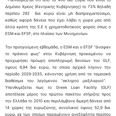
Δημόσιο Χρέος (Κεντρικής Κυβέρνησης) το 73% δηλαδή
περίπου 292 δισ. eυρώ είναι μh διαπραγματεύσιμο,
καθώς αφορά δάνεια που έχει λάβει η χώρα μας από
άλλα κράτη της Ε.Ε ή χρηματοδοτικούς φορείς όπως ο
ESM και EFSF, στο πλαίσιο των Μνυημονίων.
Την προηγούμενη εβδομάδα, ο ESM και ο EFSF “άναψαν
το πράσινο φως” στην Κυβέρνηση προκειμένου να
προχωρήσει πρόωρη αποπληρωμή δανείων του GLF,
ύψους 6,94 δισ. ευρώ, τα οποία αρχικά λήγουν την
περίοδο 2029-2035, κάνοντας χρήση από τα ταμειακά
διαθέσιμα του λεγόμενου “σκληρού μαξιλαριού”.
Υπενθυμίζεται πως το Greek Loan Facility (GLF)
αποτέλεσε μέρος του πρώτου πακέτου στήριξης προς
την Ελλάδα το 2010 και περιλάμβανε διμερή δάνεια από
14 χώρες της ευρωζώνης, συνολικού ύψους 52,9 δισ.
ευρώ, εκ των οποίων παραμένουν ανεξόφλητα περίπου