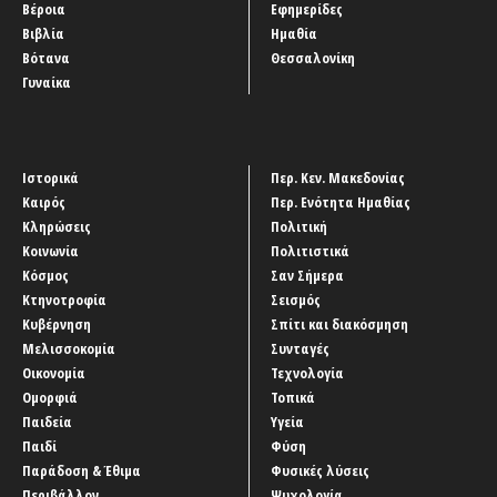
Βέροια
Εφημερίδες
Βιβλία
Ημαθία
Βότανα
Θεσσαλονίκη
Γυναίκα
Ιστορικά
Περ. Κεν. Μακεδονίας
Καιρός
Περ. Ενότητα Ημαθίας
Κληρώσεις
Πολιτική
Κοινωνία
Πολιτιστικά
Κόσμος
Σαν Σήμερα
Κτηνοτροφία
Σεισμός
Κυβέρνηση
Σπίτι και διακόσμηση
Μελισσοκομία
Συνταγές
Οικονομία
Τεχνολογία
Ομορφιά
Τοπικά
Παιδεία
Υγεία
Παιδί
Φύση
Παράδοση & Έθιμα
Φυσικές λύσεις
Περιβάλλον
Ψυχολογία