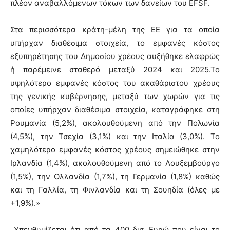
πλέον αναβαλλόμενων τόκων των δανείων του EFSF.
Στα περισσότερα κράτη-μέλη της ΕΕ για τα οποία
υπήρχαν διαθέσιμα στοιχεία, το εμφανές κόστος
εξυπηρέτησης του Δημοσίου χρέους αυξήθηκε ελαφρώς
ή παρέμεινε σταθερό μεταξύ 2024 και 2025.Το
υψηλότερο εμφανές κόστος του ακαθάριστου χρέους
της γενικής κυβέρνησης, μεταξύ των χωρών για τις
οποίες υπήρχαν διαθέσιμα στοιχεία, καταγράφηκε στη
Ρουμανία (5,2%), ακολουθούμενη από την Πολωνία
(4,5%), την Τσεχία (3,1%) και την Ιταλία (3,0%). Το
χαμηλότερο εμφανές κόστος χρέους σημειώθηκε στην
Ιρλανδία (1,4%), ακολουθούμενη από το Λουξεμβούργο
(1,5%), την Ολλανδία (1,7%), τη Γερμανία (1,8%) καθώς
και τη Γαλλία, τη Φινλανδία και τη Σουηδία (όλες με
+1,9%).»
Υπενθυμίζεται ότι από τα 400 δισ. Ευρώ που είναι το