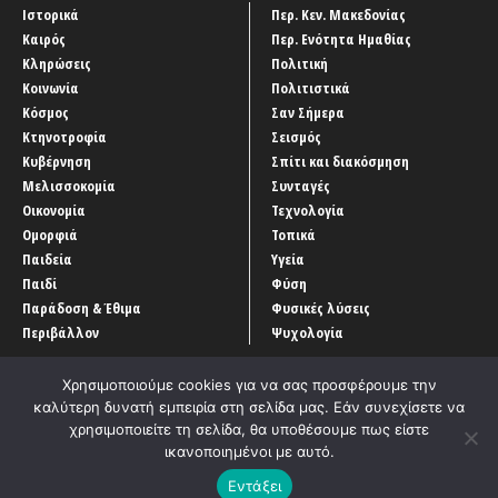
Ιστορικά
Περ. Κεν. Μακεδονίας
Καιρός
Περ. Ενότητα Ημαθίας
Κληρώσεις
Πολιτική
Κοινωνία
Πολιτιστικά
Κόσμος
Σαν Σήμερα
Κτηνοτροφία
Σεισμός
Κυβέρνηση
Σπίτι και διακόσμηση
Μελισσοκομία
Συνταγές
Οικονομία
Τεχνολογία
Ομορφιά
Τοπικά
Παιδεία
Υγεία
Παιδί
Φύση
Παράδοση & Έθιμα
Φυσικές λύσεις
Περιβάλλον
Ψυχολογία
Χρησιμοποιούμε cookies για να σας προσφέρουμε την
καλύτερη δυνατή εμπειρία στη σελίδα μας. Εάν συνεχίσετε να
χρησιμοποιείτε τη σελίδα, θα υποθέσουμε πως είστε
ικανοποιημένοι με αυτό.
Αρχική
‘Οροι χρήσης
Αρχείο Άρθρων
Επικοινωνία
Εντάξει
Developed by
Entercom Technologies