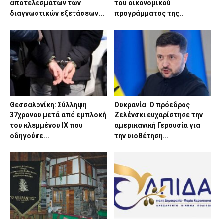
αποτελεσμάτων των
του οικονομικού
διαγνωστικών εξετάσεων...
προγράμματος της...
Θεσσαλονίκη: Σύλληψη
Ουκρανία: Ο πρόεδρος
37χρονου μετά από εμπλοκή
Ζελένσκι ευχαρίστησε την
του κλεμμένου ΙΧ που
αμερικανική Γερουσία για
οδηγούσε...
την υιοθέτηση...