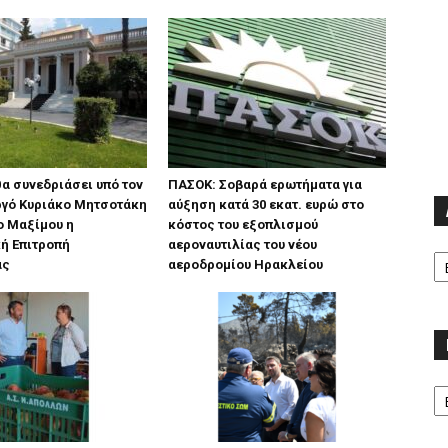
 θα συνεδριάσει υπό τον
ΠΑΣΟΚ: Σοβαρά ερωτήματα για
γό Κυριάκο Μητσοτάκη
αύξηση κατά 30 εκατ. ευρώ στο
ο Μαξίμου η
κόστος του εξοπλισμού
ή Επιτροπή
αεροναυτιλίας του νέου
Α
ας
αεροδρομίου Ηρακλείου
Κα