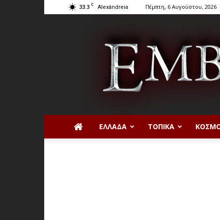
C
33.3
Πέμπτη, 6 Αυγούστου, 2026
Alexándreia
ΕΛΛΆΔΑ
ΤΟΠΙΚΆ
ΚΌΣΜ