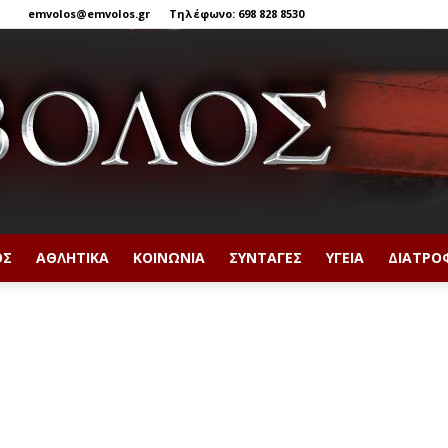
emvolos@emvolos.gr
Τηλέφωνο: 698 828 8530
ΟΣ
ΑΘΛΗΤΙΚΆ
ΚΟΙΝΩΝΊΑ
ΣΥΝΤΑΓΈΣ
ΥΓΕΊΑ
ΔΙΑΤΡΟ
Έμβολος