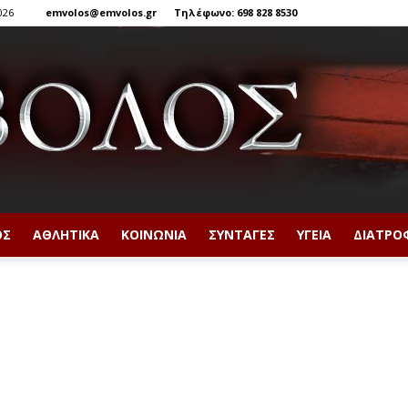
026
emvolos@emvolos.gr
Τηλέφωνο: 698 828 8530
ΟΣ
ΑΘΛΗΤΙΚΆ
ΚΟΙΝΩΝΊΑ
ΣΥΝΤΑΓΈΣ
ΥΓΕΊΑ
ΔΙΑΤΡΟ
Έμβολος