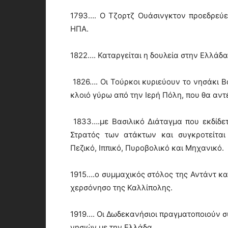
1793…. Ο Τζορτζ Ουάσινγκτον προεδρεύε
ΗΠΑ.
1822…. Καταργείται η δουλεία στην Ελλάδα
1826…. Οι Τούρκοι κυριεύουν το νησάκι Β
κλοιό γύρω από την Ιερή Πόλη, που θα αντ
1833….με Βασιλικό Διάταγμα που εκδίδετ
Στρατός των ατάκτων και συγκροτείται
Πεζικό, Ιππικό, Πυροβολικό και Μηχανικό.
1915….ο συμμαχικός στόλος της Αντάντ κ
χερσόνησο της Καλλίπολης.
1919…. Οι Δωδεκανήσιοι πραγματοποιούν 
νησιών με την Ελλάδα.