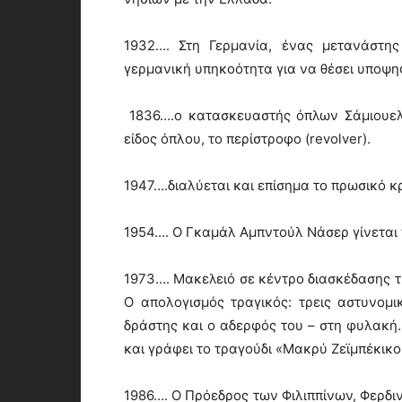
1932…. Στη Γερμανία, ένας μετανάστης
γερμανική υπηκοότητα για να θέσει υποψη
1836….ο κατασκευαστής όπλων Σάμιουελ 
είδος όπλου, το περίστροφο (revolver).
1947….διαλύεται και επίσημα το πρωσικό κ
1954…. Ο Γκαμάλ Αμπντούλ Νάσερ γίνεται
1973…. Μακελειό σε κέντρο διασκέδασης τη
Ο απολογισμός τραγικός: τρεις αστυνομι
δράστης και ο αδερφός του – στη φυλακή
και γράφει το τραγούδι «Μακρύ Ζεϊμπέκικο 
1986…. Ο Πρόεδρος των Φιλιππίνων, Φερδι