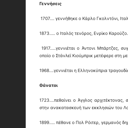
Γεννήσεις
1707…. γεννήθηκε ο Κάρλο Γκολντόνι, Ιτα
1873….. ο Ιταλός τενόρος, Ενρίκο Καρούζο.
1917…..γεννιέται ο Άντονι Μπάρτζες, συ
οποίο ο Στάνλεϊ Κιούμπρικ μετέφερε στη με
1968….γεννιέται η Ελληνοκύπρια τραγουδί
Θάνατοι
1723….πεθαίνει ο Άγγλος αρχιτέκτονας, 
στην ανακατασκευή των εκκλησιών του Λον
1899….. πέθανε ο Πολ Ρόιτερ, γερμανός δ