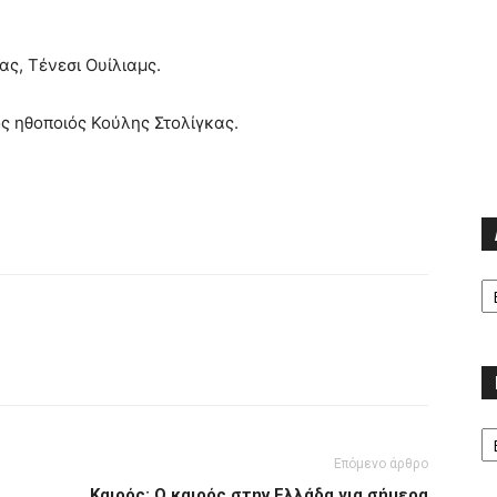
ς, Τένεσι Ουίλιαμς.
ός ηθοποιός Κούλης Στολίγκας.
Α
Κα
Επόμενο άρθρο
Καιρός: Ο καιρός στην Ελλάδα για σήμερα