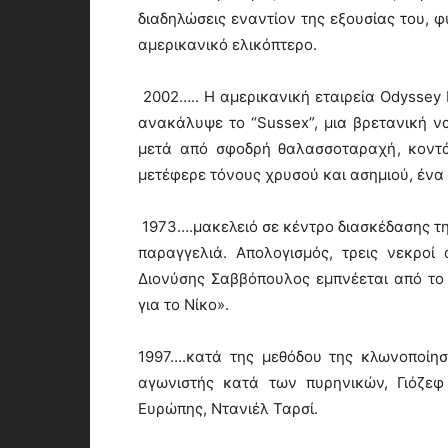
διαδηλώσεις εναντίον της εξουσίας του, 
αμερικανικό ελικόπτερο.
2002….. Η αμερικανική εταιρεία Οdyssey Μ
ανακάλυψε το “Sussex”, μια βρετανική ν
μετά από σφοδρή θαλασσοταραχή, κοντά 
μετέφερε τόνους χρυσού και ασημιού, ένα 
1973….μακελειό σε κέντρο διασκέδασης τ
παραγγελιά. Απολογισμός, τρεις νεκροί 
Διονύσης Σαββόπουλος εμπνέεται από το 
για το Νίκο».
1997….κατά της μεθόδου της κλωνοποίη
αγωνιστής κατά των πυρηνικών, Γιόζεφ
Ευρώπης, Ντανιέλ Ταρσί.