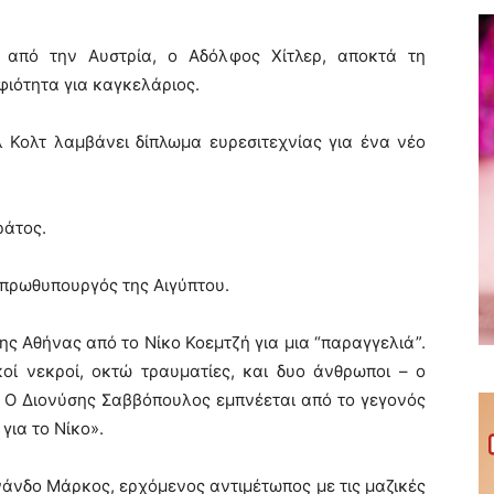
 από την Αυστρία, ο Αδόλφος Χίτλερ, αποκτά τη
φιότητα για καγκελάριος.
Κολτ λαμβάνει δίπλωμα ευρεσιτεχνίας για ένα νέο
ράτος.
 πρωθυπουργός της Αιγύπτου.
ς Αθήνας από το Νίκο Κοεμτζή για μια “παραγγελιά”.
κοί νεκροί, οκτώ τραυματίες, και δυο άνθρωποι – ο
. Ο Διονύσης Σαββόπουλος εμπνέεται από το γεγονός
για το Νίκο».
νάνδο Μάρκος, ερχόμενος αντιμέτωπος με τις μαζικές