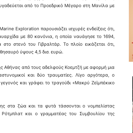
φυγαδεύεται από το Προεδρικό Μέγαρο στη Μανίλα με
arine Εxploration παρουσιάζει ισχυρές ενδείξεις ότι,
αυαρχίδα με 80 κανόνια, η οποία ναυάγησε το 1694,
στο στενό του Γιβραλτάρ. Το πλοίο εικάζεται ότι,
θησαυρό ύψους 4,5 δισ. ευρώ.
ης Αθήνας από τους αδελφούς Κοεμτζή με αφορμή μια
αστυνομικοί και δύο τραυματίες. Λίγο αργότερα, ο
γεγονός και γράφει το τραγούδι «Μακρύ Ζεϊμπέκικο
σης στα ζώα και τα φυτά τάσσονται ο νομπελίστας
 Ρότμπλατ και ο γραμματέας του Συμβουλίου της