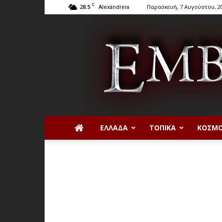
C
28.5
Παρασκευή, 7 Αυγούστου, 2
Alexándreia
ΕΛΛΆΔΑ
ΤΟΠΙΚΆ
ΚΌΣΜ