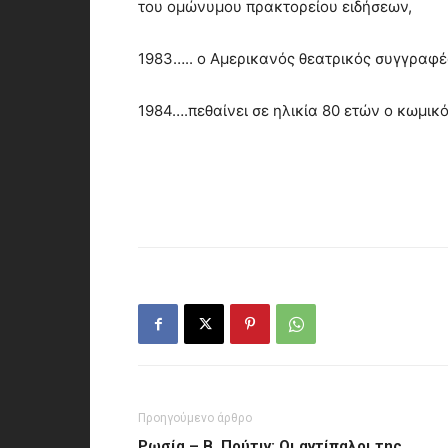
του ομώνυμου πρακτορείου ειδήσεων,
1983….. ο Αμερικανός θεατρικός συγγραφέα
1984….πεθαίνει σε ηλικία 80 ετών ο κωμικ
Προηγούμενο άρθρο
Ρωσία – Β. Πούτιν: Οι αντίπαλοι της