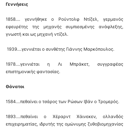
Γεννήσεις
1858…. γεννήθηκε ο Ρούντολφ Ντίζελ, γερμανός
εφευρέτης της μηχανής συμπιεσμένης ανάφλεξης,
γνωστή και ως μηχανή ντίζελ.
1939….γεννιέται ο συνθέτης Γιάννης Μαρκόπουλος.
1978….γεννιέται η Λι Μπράκετ, συγγραφέας
επιστημονικής φαντασίας.
Θάνατοι
1584….πεθαίνει ο τσάρος των Ρώσων Ιβάν ο Τρομερός.
1893….πεθαίνει ο Χέραρντ Χάινεκεν, ολλανδός
επιχειρηματίας, ιδρυτής της ομώνυμης ζυθοβιομηχανίας