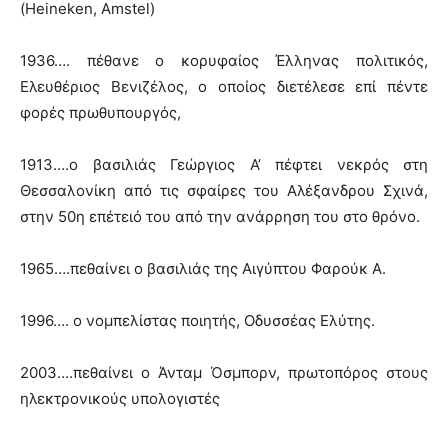
(Heineken, Amstel)
1936…. πέθανε ο κορυφαίος Έλληνας πολιτικός,
Ελευθέριος Βενιζέλος, ο οποίος διετέλεσε επί πέντε
φορές πρωθυπουργός,
1913….ο βασιλιάς Γεώργιος Α’ πέφτει νεκρός στη
Θεσσαλονίκη από τις σφαίρες του Αλέξανδρου Σχινά,
στην 50η επέτειό του από την ανάρρηση του στο θρόνο.
1965….πεθαίνει ο βασιλιάς της Αιγύπτου Φαρούκ Α.
1996…. ο νομπελίστας ποιητής, Οδυσσέας Ελύτης.
2003….πεθαίνει ο Άνταμ Όσμπορν, πρωτοπόρος στους
ηλεκτρονικούς υπολογιστές