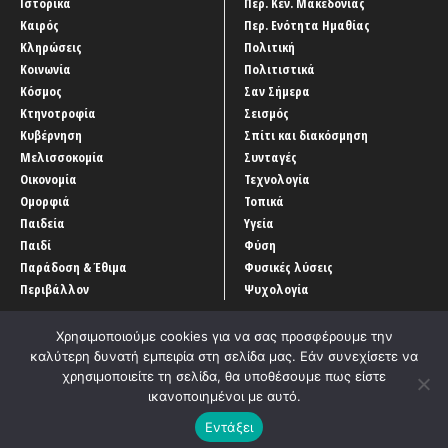
Ιστορικά
Περ. Κεν. Μακεδονίας
Καιρός
Περ. Ενότητα Ημαθίας
Κληρώσεις
Πολιτική
Κοινωνία
Πολιτιστικά
Κόσμος
Σαν Σήμερα
Κτηνοτροφία
Σεισμός
Κυβέρνηση
Σπίτι και διακόσμηση
Μελισσοκομία
Συνταγές
Οικονομία
Τεχνολογία
Ομορφιά
Τοπικά
Παιδεία
Υγεία
Παιδί
Φύση
Παράδοση & Έθιμα
Φυσικές λύσεις
Περιβάλλον
Ψυχολογία
Χρησιμοποιούμε cookies για να σας προσφέρουμε την
καλύτερη δυνατή εμπειρία στη σελίδα μας. Εάν συνεχίσετε να
χρησιμοποιείτε τη σελίδα, θα υποθέσουμε πως είστε
ικανοποιημένοι με αυτό.
Αρχική
‘Οροι χρήσης
Αρχείο Άρθρων
Επικοινωνία
Εντάξει
Developed by
Entercom Technologies