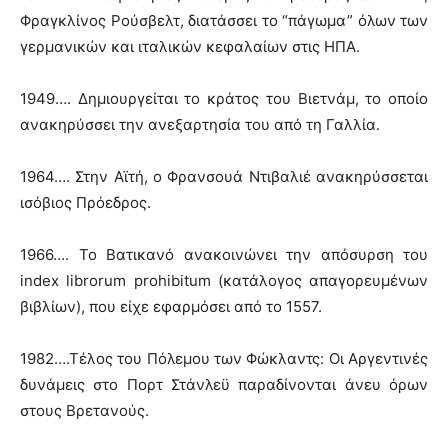
Φραγκλίνος Ρούσβελτ, διατάσσει το “πάγωμα” όλων των
γερμανικών και ιταλικών κεφαλαίων στις ΗΠΑ.
1949…. Δημιουργείται το κράτος του Βιετνάμ, το οποίο
ανακηρύσσει την ανεξαρτησία του από τη Γαλλία.
1964…. Στην Αϊτή, ο Φρανσουά Ντιβαλιέ ανακηρύσσεται
ισόβιος Πρόεδρος.
1966…. Το Βατικανό ανακοινώνει την απόσυρση του
index librorum prohibitum (κατάλογος απαγορευμένων
βιβλίων), που είχε εφαρμόσει από το 1557.
1982….Τέλος του Πόλεμου των Φώκλαντς: Οι Αργεντινές
δυνάμεις στο Πορτ Στάνλεϋ παραδίνονται άνευ όρων
στους Βρετανούς.