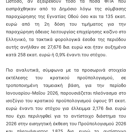
Ωστόσο, αν εξαιρεθούν τόσο τα ποσά ΦΠΑ που
εισπράχθηκαν από το Δημόσιο λόγω της σύμβασης
παραχώρησης της Εγνατίας Οδού όσο και τα 135 εκατ.
ευρώ από τη 2η δόση του τιμήματος για την
παραχώρηση άδειας λειτουργίας επιχείρησης καζίνο στο
Ελληνικό, τα τακτικά φορολογικά έσοδα της περιόδου
αυτής ανήλθαν σε 27,676 δισ. ευρώ και ήταν αυξημένα
κατά 258 εκατ. ευρώ ή 0,9% έναντι του στόχου.
Πιο αναλυτικά, σύμφωνα με τα προσωρινά στοιχεία
εκτέλεσης του κρατικού προϋπολογισμού, σε
τροποποιημένη ταμειακή βάση, για την περίοδο
Ιανουαρίου-Μαΐου 2026, παρουσιάζεται πλεόνασμα στο
ισοζύγιο του κρατικού προϋπολογισμού ύψους 91 εκατ.
ευρώ έναντι του στόχου για έλλειμμα 2,176 δισ. ευρώ
που έχει περιληφθεί για το αντίστοιχο διάστημα του
2026 στην εισηγητική έκθεση του Προϋπολογισμού 2026
και πλεονάσματος 1,875 δισ. ευρώ το αντίστοιχο