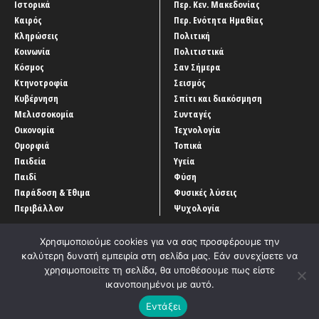
Ιστορικά
Περ. Κεν. Μακεδονίας
Καιρός
Περ. Ενότητα Ημαθίας
Κληρώσεις
Πολιτική
Κοινωνία
Πολιτιστικά
Κόσμος
Σαν Σήμερα
Κτηνοτροφία
Σεισμός
Κυβέρνηση
Σπίτι και διακόσμηση
Μελισσοκομία
Συνταγές
Οικονομία
Τεχνολογία
Ομορφιά
Τοπικά
Παιδεία
Υγεία
Παιδί
Φύση
Παράδοση & Έθιμα
Φυσικές λύσεις
Περιβάλλον
Ψυχολογία
Χρησιμοποιούμε cookies για να σας προσφέρουμε την
καλύτερη δυνατή εμπειρία στη σελίδα μας. Εάν συνεχίσετε να
χρησιμοποιείτε τη σελίδα, θα υποθέσουμε πως είστε
ικανοποιημένοι με αυτό.
Αρχική
‘Οροι χρήσης
Αρχείο Άρθρων
Επικοινωνία
Εντάξει
Developed by
Entercom Technologies