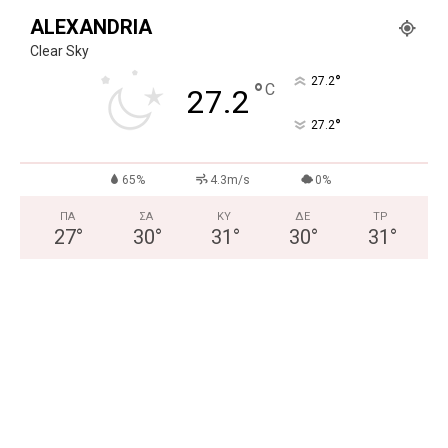
ALEXANDRIA
Clear Sky
°
27.2
°
C
27.2
°
27.2
65%
4.3m/s
0%
ΠΑ
ΣΑ
ΚΥ
ΔΕ
ΤΡ
27
°
30
°
31
°
30
°
31
°