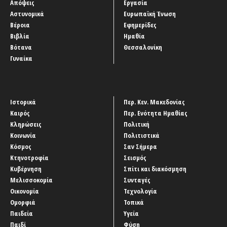
Απόψεις
Εργασία
Αστυνομικά
Ευρωπαϊκή Ένωση
Βέροια
Εφημερίδες
Βιβλία
Ημαθία
Βότανα
Θεσσαλονίκη
Γυναίκα
Ιστορικά
Περ. Κεν. Μακεδονίας
Καιρός
Περ. Ενότητα Ημαθίας
Κληρώσεις
Πολιτική
Κοινωνία
Πολιτιστικά
Κόσμος
Σαν Σήμερα
Κτηνοτροφία
Σεισμός
Κυβέρνηση
Σπίτι και διακόσμηση
Μελισσοκομία
Συνταγές
Οικονομία
Τεχνολογία
Ομορφιά
Τοπικά
Παιδεία
Υγεία
Παιδί
Φύση