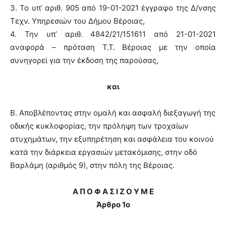
3. Το υπ’ αριθ. 905 από 19-01-2021 έγγραφο της Δ/νσης
Τεχν. Υπηρεσιών του Δήμου Βέροιας,
4. Την υπ’ αριθ. 4842/21/151611 από 21-01-2021
αναφορά – πρόταση Τ.Τ. Βέροιας με την οποία
συνηγορεί για την έκδοση της παρούσας,
και
Β. Αποβλέποντας στην ομαλή και ασφαλή διεξαγωγή της
οδικής κυκλοφορίας, την πρόληψη των τροχαίων
ατυχημάτων, την εξυπηρέτηση και ασφάλεια του κοινού
κατά την διάρκεια εργασιών μετακόμισης, στην οδό
Βαρλάμη (αριθμός 9), στην πόλη της Βέροιας.
Α Π Ο Φ Α Σ Ι Ζ Ο Υ Μ Ε
Άρθρο 1ο