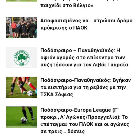
παιχνίδι στο Βέλγιο»
Αποφασισμένος να… στρώσει δρόμο
πρόκρισης ο ΠΑΟΚ
Ποδόσφαιρο – Παναθηναϊκός: Η
οψιόν αγοράς στο επίκεντρο των
συζητήσεων για τον Λιβάι Γκαρσία
Ποδόσφαιρο-Παναθηναϊκός: Βγήκαν
τα εισιτήρια για τη ρεβάνς με την
ΤΣΚΑ Σόφιας
Ποδόσφαιρο-Europa League (Γ’
προκρ., Α’ Αγώνες/Προαγγελία): Το
«πέταγμα» του ΠΑΟΚ και οι αγώνες
σε τρεις… δόσεις