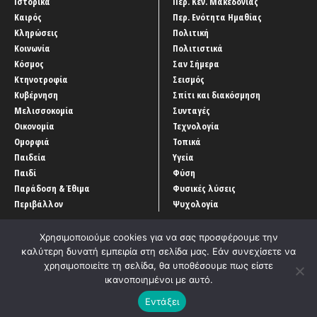
Ιστορικά
Περ. Κεν. Μακεδονίας
Καιρός
Περ. Ενότητα Ημαθίας
Κληρώσεις
Πολιτική
Κοινωνία
Πολιτιστικά
Κόσμος
Σαν Σήμερα
Κτηνοτροφία
Σεισμός
Κυβέρνηση
Σπίτι και διακόσμηση
Μελισσοκομία
Συνταγές
Οικονομία
Τεχνολογία
Ομορφιά
Τοπικά
Παιδεία
Υγεία
Παιδί
Φύση
Παράδοση & Έθιμα
Φυσικές λύσεις
Περιβάλλον
Ψυχολογία
Χρησιμοποιούμε cookies για να σας προσφέρουμε την
καλύτερη δυνατή εμπειρία στη σελίδα μας. Εάν συνεχίσετε να
χρησιμοποιείτε τη σελίδα, θα υποθέσουμε πως είστε
ικανοποιημένοι με αυτό.
Αρχική
‘Οροι χρήσης
Αρχείο Άρθρων
Επικοινωνία
Εντάξει
Developed by
Entercom Technologies