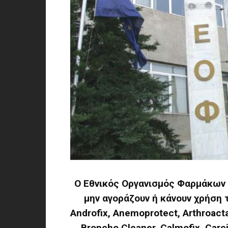
Ο Εθνικός Οργανισμός Φαρμάκων 
μην αγοράζουν ή κάνουν χρήση τω
Androfix, Anemoprotect, Arthroactal
Broncho Cleaner, Calmofix, Carcin