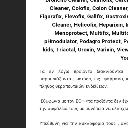
Cleaner, Colofix, Colon Cleaner
Figurafix, Flevofix, Gallfix, Gastr
Cleaner, Helicofix, Heparixin
Menoprotect, Multifix, Multito
pHmodulator, Podagro Protect, Po
kids, Triactal, Uroxin, Varixin, Vi
Yo
Τα εν λόγω προϊόντα διακινούνται 
παρουσιάζονται, ωστόσο, ως φάρμακα, κ
πλήθος θεραπευτικών ενδείξεων.
Σύμφωνα με τον ΕΟΦ «τα προϊόντα δεν έχο
την ασφάλειά τους με συνέπεια να ελλοχεύ
Υπεύθυνη για την κυκλοφορία τους , ανα