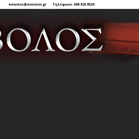
emvolos@emvolos.gr
Τηλέφωνο: 698 828 8530
Έμβολος