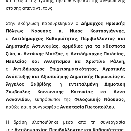
και η αξία της αγάπης, της ευθύνης και της ανθρώπινης
στάσης απέναντί τους.
Στην εκδήλωση παρευρέθηκαν ο
Δήμαρχος Ηρωικής
Πόλεως Νάουσας κ. Νίκος Κουτσογιάννης
,
ο
Αντιδήμαρχος Καθαριότητας, Περιβάλλοντος και
Δημοτικής Αστυνομίας, αρμόδιος για τα αδέσποτα
ζώα, κ. Αντώνης Μπέζος
, η
Αντιδήμαρχος Παιδείας,
Νεολαίας και Αθλητισμού κα Χριστίνα Ράλλη
,
ο
Αντιδήμαρχος Επιχειρηματικότητας, Αγροτικής
Ανάπτυξης και Αξιοποίησης Δημοτικής Περιουσίας κ.
Άγγελος Σαββίδης
, η
εντεταλμένη Δημοτική
Σύμβουλος Κοινωνικής Κατοικίας κα Άννα
Ασλανίδου
, εκπρόσωποι της
Φιλοζωικής Νάουσας
,
καθώς και η συγγραφέας
Αναστασία Γιωτοπούλου
.
Η δράση υλοποιήθηκε μέσα από τη συνεργασία
της
Αντιδημαρχίας Περιβάλλοντος και Καθαριότητας,