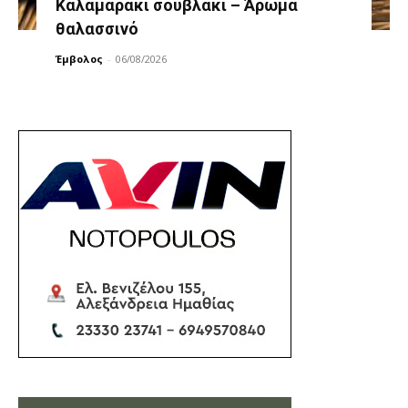
Καλαμαράκι σουβλάκι – Άρωμα
θαλασσινό
Έμβολος
-
06/08/2026