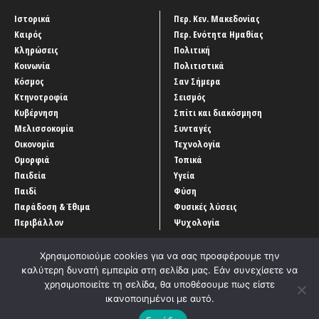
Ιστορικά
Περ. Κεν. Μακεδονίας
Καιρός
Περ. Ενότητα Ημαθίας
Κληρώσεις
Πολιτική
Κοινωνία
Πολιτιστικά
Κόσμος
Σαν Σήμερα
Κτηνοτροφία
Σεισμός
Κυβέρνηση
Σπίτι και διακόσμηση
Μελισσοκομία
Συνταγές
Οικονομία
Τεχνολογία
Ομορφιά
Τοπικά
Παιδεία
Υγεία
Παιδί
Φύση
Παράδοση & Έθιμα
Φυσικές λύσεις
Περιβάλλον
Ψυχολογία
Χρησιμοποιούμε cookies για να σας προσφέρουμε την
καλύτερη δυνατή εμπειρία στη σελίδα μας. Εάν συνεχίσετε να
χρησιμοποιείτε τη σελίδα, θα υποθέσουμε πως είστε
ικανοποιημένοι με αυτό.
Αρχική
‘Οροι χρήσης
Αρχείο Άρθρων
Επικοινωνία