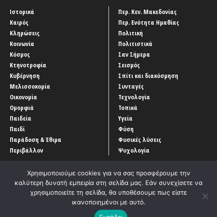
Ιστορικά
Περ. Κεν. Μακεδονίας
Καιρός
Περ. Ενότητα Ημαθίας
Κληρώσεις
Πολιτική
Κοινωνία
Πολιτιστικά
Κόσμος
Σαν Σήμερα
Κτηνοτροφία
Σεισμός
Κυβέρνηση
Σπίτι και διακόσμηση
Μελισσοκομία
Συνταγές
Οικονομία
Τεχνολογία
Ομορφιά
Τοπικά
Παιδεία
Υγεία
Παιδί
Φύση
Παράδοση & Έθιμα
Φυσικές λύσεις
Περιβάλλον
Ψυχολογία
Χρησιμοποιούμε cookies για να σας προσφέρουμε την
καλύτερη δυνατή εμπειρία στη σελίδα μας. Εάν συνεχίσετε να
χρησιμοποιείτε τη σελίδα, θα υποθέσουμε πως είστε
ικανοποιημένοι με αυτό.
Αρχική
‘Οροι χρήσης
Αρχείο Άρθρων
Επικοινωνία
Εντάξει