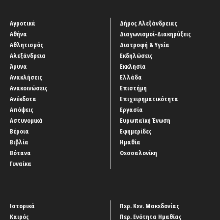
Αγροτικά
Δήμος Αλεξάνδρειας
Αθήνα
Διαγωνισμοί-Διακηρύξεις
Αθλητισμός
Διατροφή & Υγεία
Αλεξάνδρεια
Εκδηλώσεις
Άμυνα
Εκκλησία
Ανακλήσεις
Ελλάδα
Ανακοινώσεις
Επιστήμη
Ανέκδοτα
Επιχειρηματικότητα
Απόψεις
Εργασία
Αστυνομικά
Ευρωπαϊκή Ένωση
Βέροια
Εφημερίδες
Βιβλία
Ημαθία
Βότανα
Θεσσαλονίκη
Γυναίκα
Ιστορικά
Περ. Κεν. Μακεδονίας
Καιρός
Περ. Ενότητα Ημαθίας