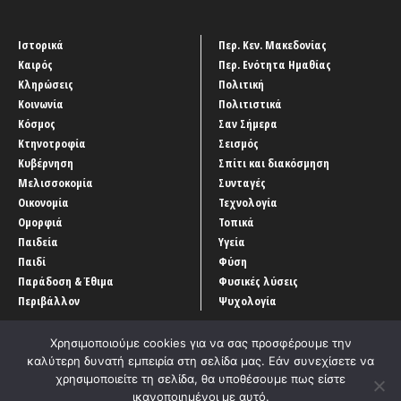
Ιστορικά
Περ. Κεν. Μακεδονίας
Καιρός
Περ. Ενότητα Ημαθίας
Κληρώσεις
Πολιτική
Κοινωνία
Πολιτιστικά
Κόσμος
Σαν Σήμερα
Κτηνοτροφία
Σεισμός
Κυβέρνηση
Σπίτι και διακόσμηση
Μελισσοκομία
Συνταγές
Οικονομία
Τεχνολογία
Ομορφιά
Τοπικά
Παιδεία
Υγεία
Παιδί
Φύση
Παράδοση & Έθιμα
Φυσικές λύσεις
Περιβάλλον
Ψυχολογία
Χρησιμοποιούμε cookies για να σας προσφέρουμε την
καλύτερη δυνατή εμπειρία στη σελίδα μας. Εάν συνεχίσετε να
χρησιμοποιείτε τη σελίδα, θα υποθέσουμε πως είστε
ικανοποιημένοι με αυτό.
Αρχική
‘Οροι χρήσης
Αρχείο Άρθρων
Επικοινωνία