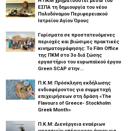
Η ΠΚΜ χρηματοδοτεί μέσω του
ΕΣΠΑ τη δημιουργία του νέου
Πολυδύναμου Περιφερειακού
Ιατρείου Αγίου Όρους
Γυρίσματα σε προστατευόμενες
περιοχές και βιώσιμες πρακτικές
κινηματογράφησης: Το Film Office
της ΠΚΜ στο 3o διά ζώσης
εργαστήριο του ευρωπαϊκού έργου
Green SCAP στην...
Π.Κ.Μ: Πρόσκληση εκδήλωσης
ενδιαφέροντος για συμμετοχή
επιχειρήσεων στη δράση «The
Flavours of Greece- Stockholm
Greek Month»
Π.Κ.Μ: Διενέργεια εναέριων
ψεκασμών υπέρμικρου όγκου για