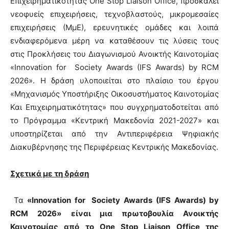
Επιχειρηματικότητας One Stop Liaison Office, προσκαλεί
νεοφυείς επιχειρήσεις, τεχνοβλαστούς, μικρομεσαίες
επιχειρήσεις (ΜμΕ), ερευνητικές ομάδες και λοιπά
ενδιαφερόμενα μέρη να καταθέσουν τις λύσεις τους
στις Προκλήσεις του Διαγωνισμού Ανοικτής Καινοτομίας
«Innovation for Society Awards (IFS Awards) by RCM
2026». Η δράση υλοποιείται στο πλαίσιο του έργου
«Μηχανισμός Υποστήριξης Οικοσυστήματος Καινοτομίας
Και Επιχειρηματικότητας» που συγχρηματοδοτείται από
το Πρόγραμμα «Κεντρική Μακεδονία 2021-2027» και
υποστηρίζεται από την Αντιπεριφέρεια Ψηφιακής
Διακυβέρνησης της Περιφέρειας Κεντρικής Μακεδονίας.
Σχετικά με τη δράση
Τα
«Innovation for
Society
Awards
(
IFS
Awards
)
by
RCM
2026»
είναι μια πρωτοβουλία Ανοικτής
Καινοτομίας από το One Stop Liaison Office της