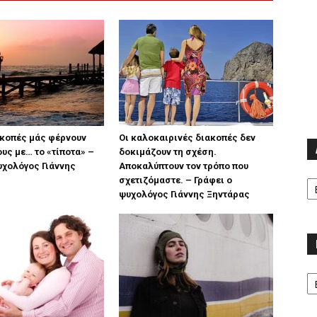
ακοπές μάς φέρνουν
Οι καλοκαιρινές διακοπές δεν
υς με… το «τίποτα» –
δοκιμάζουν τη σχέση.
υχολόγος Γιάννης
Αποκαλύπτουν τον τρόπο που
Α
σχετιζόμαστε. – Γράφει ο
ψυχολόγος Γιάννης Ξηντάρας
Κα