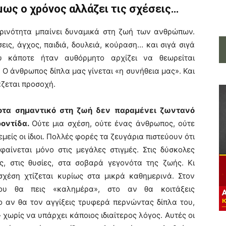
μως ο χρόνος αλλάζει τις σχέσεις…
ρινότητα μπαίνει δυναμικά στη ζωή των ανθρώπων.
ις, άγχος, παιδιά, δουλειά, κούραση… και σιγά σιγά
υ κάποτε ήταν αυθόρμητο αρχίζει να θεωρείται
 Ο άνθρωπος δίπλα μας γίνεται «η συνήθεια μας». Και
άζεται προσοχή.
ποτα σημαντικό στη ζωή δεν παραμένει ζωντανό
ροντίδα.
Ούτε μια σχέση, ούτε ένας άνθρωπος, ούτε
εμείς οι ίδιοι. Πολλές φορές τα ζευγάρια πιστεύουν ότι
φαίνεται μόνο στις μεγάλες στιγμές. Στις δύσκολες
ς, στις θυσίες, στα σοβαρά γεγονότα της ζωής. Κι
σχέση χτίζεται κυρίως στα μικρά καθημερινά. Στον
ου θα πεις «καλημέρα», στο αν θα κοιτάξεις
ο αν θα τον αγγίξεις τρυφερά περνώντας δίπλα του,
 χωρίς να υπάρχει κάποιος ιδιαίτερος λόγος. Αυτές οι