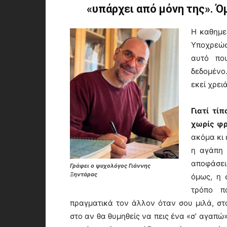
«υπάρχει από μόνη της». Ό
Η καθημε
Υποχρεώσε
αυτό πο
δεδομένο.
εκεί χρει
Γιατί τί
χωρίς φ
ακόμα κι 
η αγάπη 
αποφάσει
Γράφει ο ψυχολόγος Γιάννης
Ξηντάρας
όμως, η 
τρόπο π
πραγματικά τον άλλον όταν σου μιλά, στ
στο αν θα θυμηθείς να πεις ένα «σ’ αγαπώ»