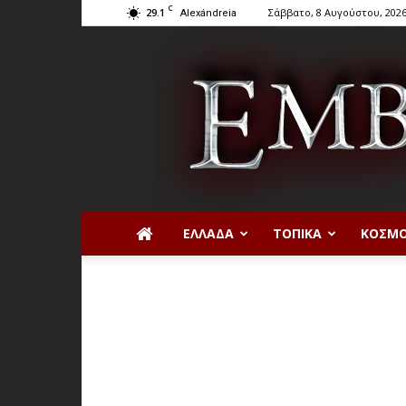
C
29.1
Σάββατο, 8 Αυγούστου, 202
Alexándreia
ΕΛΛΆΔΑ
ΤΟΠΙΚΆ
ΚΌΣΜ