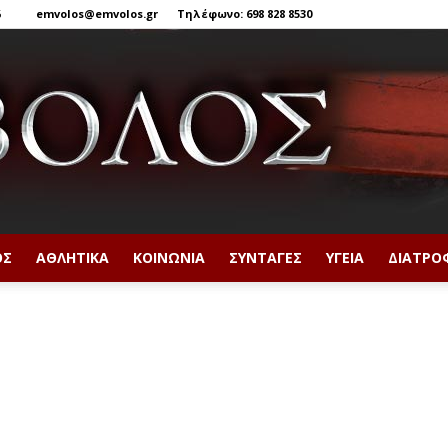
6
emvolos@emvolos.gr
Τηλέφωνο: 698 828 8530
ΟΣ
ΑΘΛΗΤΙΚΆ
ΚΟΙΝΩΝΊΑ
ΣΥΝΤΑΓΈΣ
ΥΓΕΊΑ
ΔΙΑΤΡΟ
Έμβολος