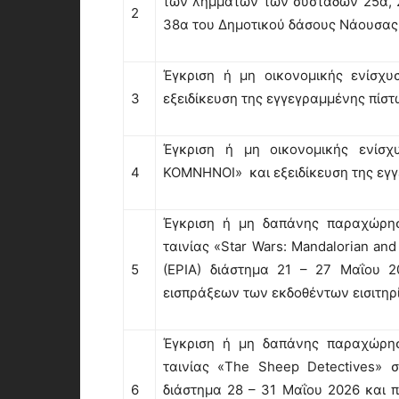
των λημμάτων των συστάδων 25α, 25
2
38α του Δημοτικού δάσους Νάουσας
Έγκριση ή μη οικονομικής ενίσχ
3
εξειδίκευση της εγγεγραμμένης πίστ
Έγκριση ή μη οικονομικής ενίσχ
4
ΚΟΜΝΗΝΟΙ» και εξειδίκευση της εγ
Έγκριση ή μη δαπάνης παραχώρησ
ταινίας «Star Wars: Mandalorian a
5
(ΕΡΙΑ) διάστημα 21 – 27 Μαΐου 
εισπράξεων των εκδοθέντων εισιτηρ
Έγκριση ή μη δαπάνης παραχώρησ
ταινίας «The Sheep Detectives» 
6
διάστημα 28 – 31 Μαΐου 2026 και 