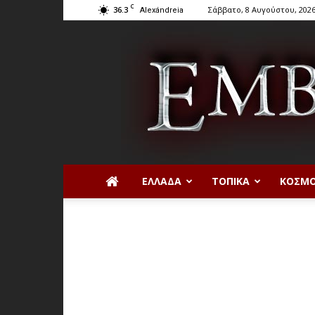
C
36.3
Σάββατο, 8 Αυγούστου, 202
Alexándreia
ΕΛΛΆΔΑ
ΤΟΠΙΚΆ
ΚΌΣΜ