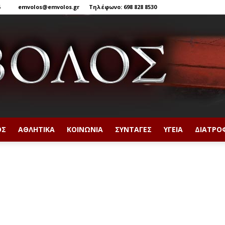
6
emvolos@emvolos.gr
Τηλέφωνο: 698 828 8530
ΟΣ
ΑΘΛΗΤΙΚΆ
ΚΟΙΝΩΝΊΑ
ΣΥΝΤΑΓΈΣ
ΥΓΕΊΑ
ΔΙΑΤΡΟ
Έμβολος