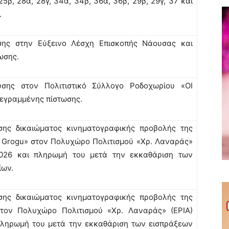
β, 28α, 28γ, 34α, 34β, 36α, 36β, 29β, 29γ, 37 και
.
υσης στην Εύξεινο Λέσχη Επισκοπής Νάουσας και
ωσης.
υσης στον Πολιτιστικό Σύλλογο Ροδοχωρίου «ΟΙ
γεγραμμένης πίστωσης.
ης δικαιώματος κινηματογραφικής προβολής της
nd Grogu» στον Πολυχώρο Πολιτισμού «Χρ. Λαναράς»
2026 και πληρωμή του μετά την εκκαθάριση των
ίων.
ης δικαιώματος κινηματογραφικής προβολής της
στον Πολυχώρο Πολιτισμού «Χρ. Λαναράς» (ΕΡΙΑ)
πληρωμή του μετά την εκκαθάριση των εισπράξεων