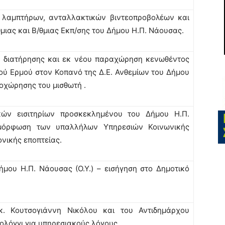
 λαμπτήρων, ανταλλακτικών βιντεοπροβολέων και
θμιας και Β/θμιας Εκπ/σης του Δήμου Η.Π. Νάουσας.
 διατήρησης και εκ νέου παραχώρηση κενωθέντος
δού Ερμού στον Κοπανό της Δ.Ε. Ανθεμίων του Δήμου
οχώρησης του μισθωτή .
ών εισιτηρίων προσκεκλημένου του Δήμου Η.Π.
ιμόρφωση των υπαλλήλων Υπηρεσιών Κοινωνικής
ονικής εποπτείας.
ου Η.Π. Νάουσας (Ο.Υ.) – εισήγηση στο Δημοτικό
. Κουτσογιάννη Νικόλου και του Αντιδημάρχου
ολόγγι για υπηρεσιακούς λόγους.