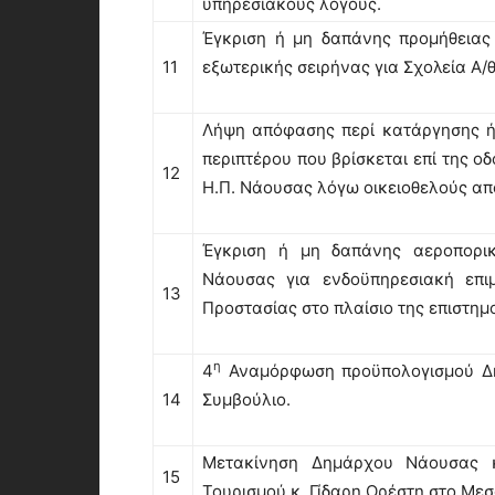
υπηρεσιακούς λόγους.
Έγκριση ή μη δαπάνης προμήθειας
11
εξωτερικής σειρήνας για Σχολεία Α/
Λήψη απόφασης περί κατάργησης ή
περιπτέρου που βρίσκεται επί της ο
12
Η.Π. Νάουσας λόγω οικειοθελούς απ
Έγκριση ή μη δαπάνης αεροπορικ
Νάουσας για ενδοϋπηρεσιακή επ
13
Προστασίας στο πλαίσιο της επιστημ
η
4
Αναμόρφωση προϋπολογισμού Δήμ
14
Συμβούλιο.
Μετακίνηση Δημάρχου Νάουσας κ
15
Τουρισμού κ. Γίδαρη Ορέστη στο Μεσ