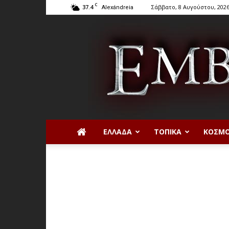
C
37.4
Σάββατο, 8 Αυγούστου, 202
Alexándreia
ΕΛΛΆΔΑ
ΤΟΠΙΚΆ
ΚΌΣΜ