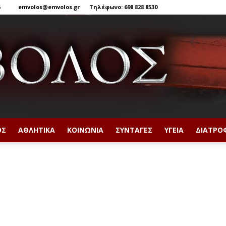
6
emvolos@emvolos.gr
Τηλέφωνο: 698 828 8530
ΟΣ
ΑΘΛΗΤΙΚΆ
ΚΟΙΝΩΝΊΑ
ΣΥΝΤΑΓΈΣ
ΥΓΕΊΑ
ΔΙΑΤΡΟ
Έμβολος