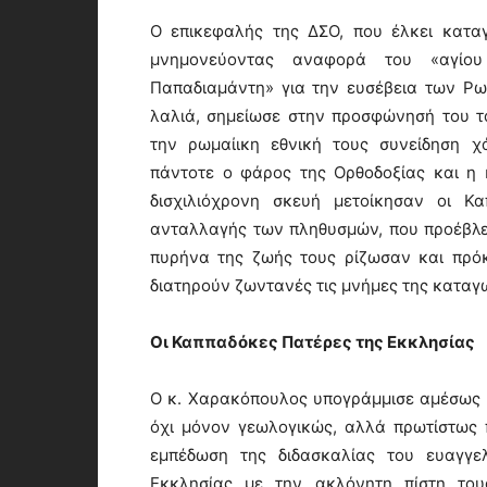
Ο επικεφαλής της ΔΣΟ, που έλκει κατα
μνημονεύοντας αναφορά του «αγίο
Παπαδιαμάντη» για την ευσέβεια των Ρ
λαλιά, σημείωσε στην προσφώνησή του τ
την ρωμαίικη εθνική τους συνείδηση χ
πάντοτε ο φάρος της Ορθοδοξίας και η 
δισχιλιόχρονη σκευή μετοίκησαν οι Κ
ανταλλαγής των πληθυσμών, που προέβλε
πυρήνα της ζωής τους ρίζωσαν και πρόκ
διατηρούν ζωντανές τις μνήμες της καταγ
Οι Καππαδόκες Πατέρες της Εκκλησίας
Ο κ. Χαρακόπουλος υπογράμμισε αμέσως με
όχι μόνον γεωλογικώς, αλλά πρωτίστως 
εμπέδωση της διδασκαλίας του ευαγγελ
Εκκλησίας με την ακλόνητη πίστη του