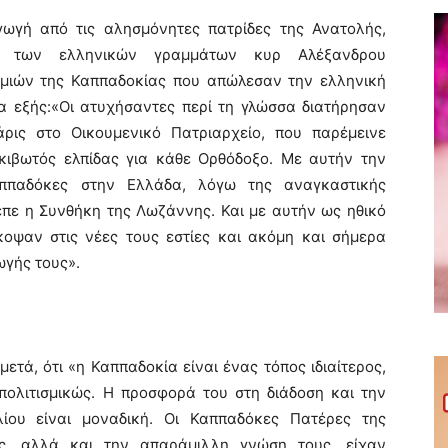
γωγή από τις αλησμόνητες πατρίδες της Ανατολής,
υ των ελληνικών γραμμάτων κυρ Αλέξανδρου
ωμιών της Καππαδοκίας που απώλεσαν την ελληνική
α εξής:«Οι ατυχήσαντες περί τη γλώσσα διατήρησαν
άρις στο Οικουμενικό Πατριαρχείο, που παρέμεινε
κιβωτός ελπίδας για κάθε Ορθόδοξο. Με αυτήν την
αππαδόκες στην Ελλάδα, λόγω της αναγκαστικής
πε η Συνθήκη της Λωζάννης. Και με αυτήν ως ηθικό
οψαν στις νέες τους εστίες και ακόμη και σήμερα
ωγής τους».
τά, ότι «η Καππαδοκία είναι ένας τόπος ιδιαίτερος,
πολιτισμικώς. Η προσφορά του στη διάδοση και την
ίου είναι μοναδική. Οι Καππαδόκες Πατέρες της
ς, αλλά και την απαράμιλλη γνώση τους, είχαν