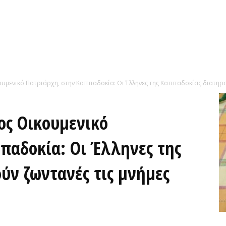
μενικό Πατριάρχη, στην Καππαδοκία: Οι Έλληνες της Καππαδοκίας διατηρο
ος Οικουμενικό
παδοκία: Οι Έλληνες της
ύν ζωντανές τις μνήμες