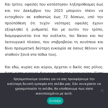
Και τρίτον, οφειλές που κατέστησαν ληξιπρόθεσμες έως
και τον Δεκέμβριο του 2023 μπορούν πλέον να
ενταχθούν σε καθεστώς έως 72 δόσεων, υπό την
προϋπόθεση ότι τυχόν νεότερες οφειλές έχουν
εξοφληθεί ή ρυθμιστεί. Και με αυτόν τον τρόπο,
διαμορφώνεται ένα πιο ευέλικτο, πιο δίκαιο και πιο
λειτουργικό πλαίσιο, που επιβραβεύει τη συνέπεια και
δίνει πραγματική δεύτερη ευκαιρία σε όσους θέλουν να
σταθούν ξανά στα πόδια τους.
Και εδώ, κυρίες και κύριοι, έρχεται ο δικός σας ρόλος.
Γιατί είστε ενεργοί διαμορφωτές της οικονομίας. Είστε
Χρησιμοποιούμε cookies για να σας προσφέρουμε την
κρίσιμοι κρίκοι στην αλυσίδα. Είστε οι άνθρωποι της
καλύτερη δυνατή εμπειρία στη σελίδα μας. Εάν συνεχίσετε να
πρώτης γραμμής. Ως λογιστές, ως οικονομολόγοι, ως
χρησιμοποιείτε τη σελίδα, θα υποθέσουμε πως είστε
σύμβουλοι επιχειρήσεων και πολιτών, έχετε κάτι
ικανοποιημένοι με αυτό.
εξαιρετικά πολύτιμο: τη γνώση, την εμπειρία, αλλά
Εντάξει
κυρίως την εμπιστοσύνη των πολιτών. Και αυτή η