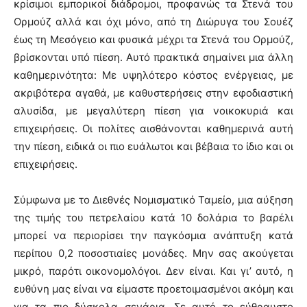
κρίσιμοι εμπορικοί διάδρομοι, προφανώς τα Στενά του
Ορμούζ αλλά και όχι μόνο, από τη Διώρυγα του Σουέζ
έως τη Μεσόγειο και φυσικά μέχρι τα Στενά του Ορμούζ,
βρίσκονται υπό πίεση. Αυτό πρακτικά σημαίνει μια άλλη
καθημερινότητα: Με υψηλότερο κόστος ενέργειας, με
ακριβότερα αγαθά, με καθυστερήσεις στην εφοδιαστική
αλυσίδα, με μεγαλύτερη πίεση για νοικοκυριά και
επιχειρήσεις. Οι πολίτες αισθάνονται καθημερινά αυτή
την πίεση, ειδικά οι πιο ευάλωτοι και βέβαια το ίδιο και οι
επιχειρήσεις.
Σύμφωνα με το Διεθνές Νομισματικό Ταμείο, μια αύξηση
της τιμής του πετρελαίου κατά 10 δολάρια το βαρέλι
μπορεί να περιορίσει την παγκόσμια ανάπτυξη κατά
περίπου 0,2 ποσοστιαίες μονάδες. Μην σας ακούγεται
μικρό, παρότι οικονομολόγοι. Δεν είναι. Και γι’ αυτό, η
ευθύνη μας είναι να είμαστε προετοιμασμένοι ακόμη και
για τα πιο δύσκολα σενάρια. Σε αυτό το εύθραυστο