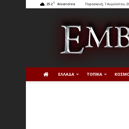
C
25.2
Παρασκευή, 7 Αυγούστου, 2
Alexándreia
ΕΛΛΆΔΑ
ΤΟΠΙΚΆ
ΚΌΣΜ