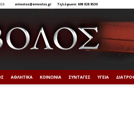
026
emvolos@emvolos.gr
Τηλέφωνο: 698 828 8530
ΟΣ
ΑΘΛΗΤΙΚΆ
ΚΟΙΝΩΝΊΑ
ΣΥΝΤΑΓΈΣ
ΥΓΕΊΑ
ΔΙΑΤΡΟ
Έμβολος