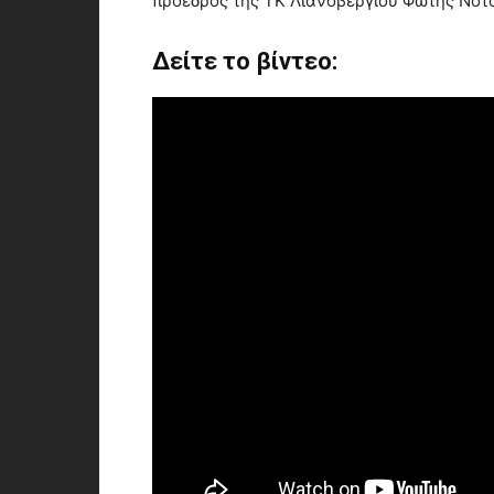
πρόεδρος της ΤΚ Λιανοβεργίου Φώτης Νοτ
Δείτε το βίντεο: