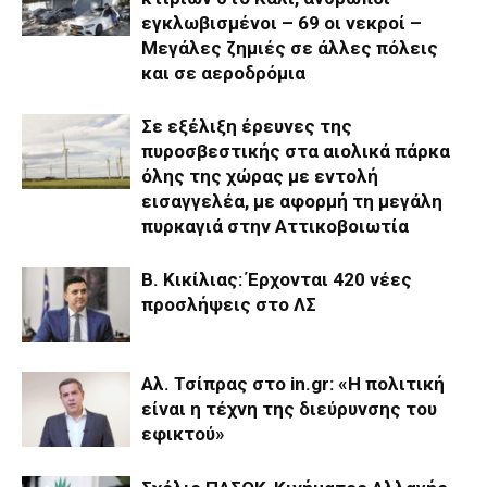
εγκλωβισμένοι – 69 οι νεκροί –
Μεγάλες ζημιές σε άλλες πόλεις
και σε αεροδρόμια
Σε εξέλιξη έρευνες της
πυροσβεστικής στα αιολικά πάρκα
όλης της χώρας με εντολή
εισαγγελέα, με αφορμή τη μεγάλη
πυρκαγιά στην Αττικοβοιωτία
Β. Κικίλιας: Έρχονται 420 νέες
προσλήψεις στο ΛΣ
Aλ. Τσίπρας στο in.gr: «Η πολιτική
είναι η τέχνη της διεύρυνσης του
εφικτού»