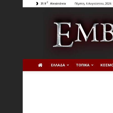
C
31.9
Πέμπτη, 6 Αυγούστου, 2026
Alexándreia
ΕΛΛΆΔΑ
ΤΟΠΙΚΆ
ΚΌΣΜ