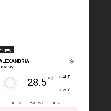
Καιρός
ALEXANDRIA
Clear Sky
°
28.5
°
C
28.5
°
28.5
53%
3.9m/s
0%