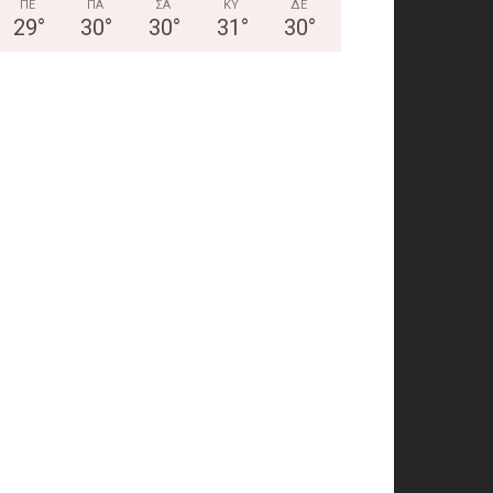
ΠΕ
ΠΑ
ΣΑ
ΚΥ
ΔΕ
29
°
30
°
30
°
31
°
30
°