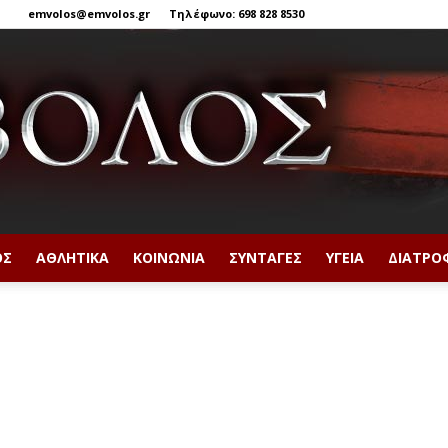
emvolos@emvolos.gr
Τηλέφωνο: 698 828 8530
ΟΣ
ΑΘΛΗΤΙΚΆ
ΚΟΙΝΩΝΊΑ
ΣΥΝΤΑΓΈΣ
ΥΓΕΊΑ
ΔΙΑΤΡΟ
Έμβολος