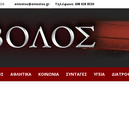
026
emvolos@emvolos.gr
Τηλέφωνο: 698 828 8530
ΟΣ
ΑΘΛΗΤΙΚΆ
ΚΟΙΝΩΝΊΑ
ΣΥΝΤΑΓΈΣ
ΥΓΕΊΑ
ΔΙΑΤΡΟ
Έμβολος