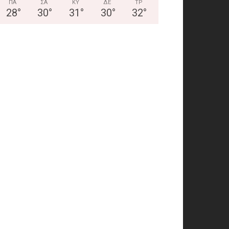
ΠΑ
ΣΑ
ΚΥ
ΔΕ
ΤΡ
28
°
30
°
31
°
30
°
32
°