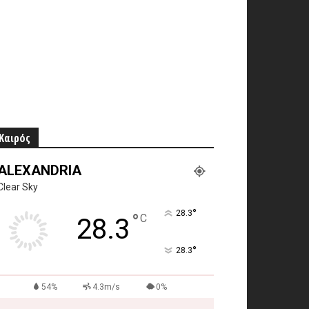
Καιρός
ALEXANDRIA
Clear Sky
°
28.3
°
C
28.3
°
28.3
54%
4.3m/s
0%