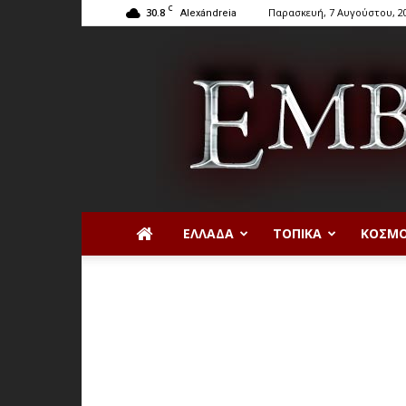
C
30.8
Παρασκευή, 7 Αυγούστου, 2
Alexándreia
ΕΛΛΆΔΑ
ΤΟΠΙΚΆ
ΚΌΣΜ