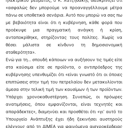
ηλεκτρικού ρεύματος, ο Κ. Χατζηδάκης διευκρινίζει ότι
«ασφαλώς δεν μπορούμε να προαναγγέλλουμε μέτρα
πάνω σε υποθετικά σενάρια. Αυτό που μπορώ να σας πω
με βεβαιότητα είναι ότι η κυβέρνηση, κάθε φορά που
προέκυψε μια πραγματική ανάγκη ή κρίση,
ανταποκρίθηκε, στηρίζοντας τους πολίτες. Χωρίς να
θέσει μάλιστα σε κίνδυνο τη δημοσιονομική
σταθερότητα».
Ενώ για τη… σπουδή κάποιων να αυξήσουν τις τιμές είτε
στα καύσιμα είτε σε προϊόντα, ο αντιπρόεδρος της
κυβέρνησης υπενθυμίζει ότι «είναι γνωστό ότι οι όποιες
επιπτώσεις στην τιμή του πετρελαίου δεν μετακυλίονται
άμεσα στην τελική τιμή των καυσίμων ή των προϊόντων.
Υπάρχει χρονοκαθυστέρηση. Συνεπώς, οι πρόωρες
ανατιμήσεις, όπου εμφανίζονται, είναι τεχνητές και
απαράδεκτες», διαμηνύει και προσθέτει ότι «γι’ αυτό το
Υπουργείο Ανάπτυξης έχει ήδη ξεκινήσει αυστηρούς
ελέγχους από τη ΔΙΜΕΑ για φαινόμενα αισχροκέρδειας