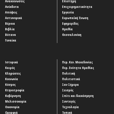
Ανακοινώσεις
Επιστήμη
Ανέκδοτα
Επιχειρηματικότητα
Απόψεις
Εργασία
Αστυνομικά
Ευρωπαϊκή Ένωση
Βέροια
Εφημερίδες
Βιβλία
Ημαθία
Βότανα
Θεσσαλονίκη
Γυναίκα
Ιστορικά
Περ. Κεν. Μακεδονίας
Καιρός
Περ. Ενότητα Ημαθίας
Κληρώσεις
Πολιτική
Κοινωνία
Πολιτιστικά
Κόσμος
Σαν Σήμερα
Κτηνοτροφία
Σεισμός
Κυβέρνηση
Σπίτι και διακόσμηση
Μελισσοκομία
Συνταγές
Οικονομία
Τεχνολογία
Ομορφιά
Τοπικά