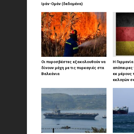
Ιράν-Ομάν (δεδομένα)
Οι πυροσβέστες εξακολουθούν να
Η Γερμανία
δίνουν μάχη με τις πυρκαγιές στα
απόπειρες
Βαλκάνια
εκ μέρους 
εκλογών σε