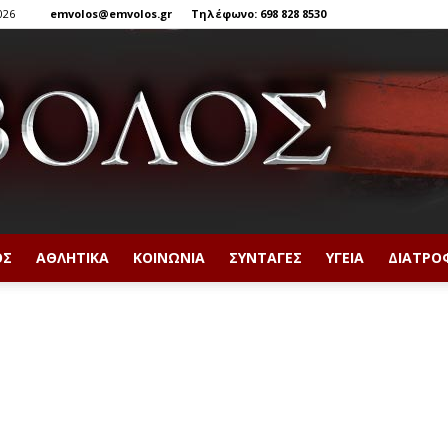
026
emvolos@emvolos.gr
Τηλέφωνο: 698 828 8530
ΟΣ
ΑΘΛΗΤΙΚΆ
ΚΟΙΝΩΝΊΑ
ΣΥΝΤΑΓΈΣ
ΥΓΕΊΑ
ΔΙΑΤΡΟ
Έμβολος