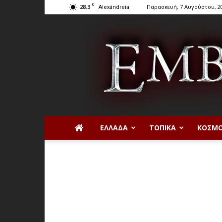
C
28.3
Παρασκευή, 7 Αυγούστου, 2
Alexándreia
ΕΛΛΆΔΑ
ΤΟΠΙΚΆ
ΚΌΣΜ