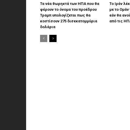
Τα νέα θωρηκτά των ΗΠΑ που θα
Το Ιράν λέ
φέρουν το όνομα του προέδρου
με το Ομάν 
Τραμπ υπολογίζεται πως θα
εάν θα ανο
κοστίσουν 275 δισεκατομμύρια
από τις ΗΠ
δολάρια