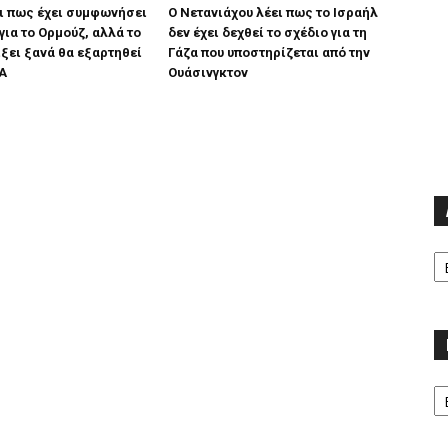
ει πως έχει συμφωνήσει
Ο Νετανιάχου λέει πως το Ισραήλ
για το Ορμούζ, αλλά το
δεν έχει δεχθεί το σχέδιο για τη
ίξει ξανά θα εξαρτηθεί
Γάζα που υποστηρίζεται από την
Α
Ουάσινγκτον
Α
Κα