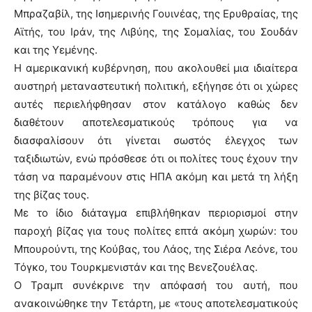
Μπραζαβίλ, της Ισημερινής Γουινέας, της Ερυθραίας, της
Αϊτής, του Ιράν, της Λιβύης, της Σομαλίας, του Σουδάν
και της Υεμένης.
Η αμερικανική κυβέρνηση, που ακολουθεί μια ιδιαίτερα
αυστηρή μεταναστευτική πολιτική, εξήγησε ότι οι χώρες
αυτές περιελήφθησαν στον κατάλογο καθώς δεν
διαθέτουν αποτελεσματικούς τρόπους για να
διασφαλίσουν ότι γίνεται σωστός έλεγχος των
ταξιδιωτών, ενώ πρόσθεσε ότι οι πολίτες τους έχουν την
τάση να παραμένουν στις ΗΠΑ ακόμη και μετά τη λήξη
της βίζας τους.
Με το ίδιο διάταγμα επιβλήθηκαν περιορισμοί στην
παροχή βίζας για τους πολίτες επτά ακόμη χωρών: του
Μπουρούντι, της Κούβας, του Λάος, της Σιέρα Λεόνε, του
Τόγκο, του Τουρκμενιστάν και της Βενεζουέλας.
Ο Τραμπ συνέκρινε την απόφασή του αυτή, που
ανακοινώθηκε την Τετάρτη, με «τους αποτελεσματικούς