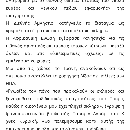
αναφορικά με το διεθνές δίκαιο» εξαιτίας του «πολύ
ευρέος και γενικού πεδίου εφαρμογής» της
απαγόρευσης.
Η Διεθνής Αμνηστία κατήγγειλε το διάταγμα ως
«μεροληπτικό, ρατσιστικό και απολύτως σκληρό».
Η Αφρικανική Ένωση εξέφρασε «ανησυχία για τις
πιθανές αρνητικές επιπτώσεις τέτοιων μέτρων», μεταξύ
άλλων και στις «διπλωματικές σχέσεις» με τις
εμπλεκόμενες χώρες.
Μία από τις χώρες, το Τσαντ, ανακοίνωσε ότι ως
αντίποινα αναστέλλει τη χορήγηση βίζας σε πολίτες των
ΗΠΑ.
«Γνωρίζω τον πόνο που προκαλούν οι σκληρές και
ξενοφοβικές ταξιδιωτικές απαγορεύσεις του Τραμπ,
καθώς η οικογένειά μου έχει πληγεί σκληρά», έγραψε η
Ιρανοαμερικανίδα βουλευτής Γιασαμίν Ανσάρι στο X
χθες Κυριακή. «Θα πολεμήσουμε κατά αυτής της
απαγόρευσης με όλη μας τη δύναμη», πρόσθεσε.