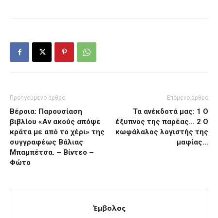
Προηγούμενο άρθρο
Επόμενο άρθρο
Βέροια: Παρουσίαση
Τα ανέκδοτά μας: 1 Ο
βιβλίου «Αν ακούς απόψε
έξυπνος της παρέας… 2 Ο
κράτα με από το χέρι» της
κωφάλαλος λογιστής της
συγγραφέως Βάλιας
μαφίας…
Μπαμπέτσα. – Βίντεο –
Φώτο
Έμβολος