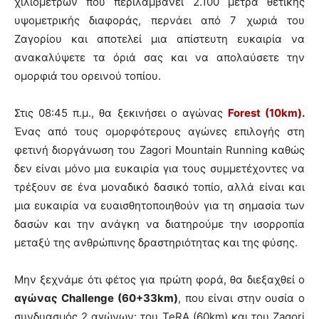
χιλιομέτρων που περιλαμβάνει 2.100 μέτρα θετικής
υψομετρικής διαφοράς, περνάει από 7 χωριά του
Ζαγορίου και αποτελεί μια απίστευτη ευκαιρία να
ανακαλύψετε τα όριά σας και να απολαύσετε την
ομορφιά του ορεινού τοπίου.
Στις 08:45 π.μ., θα ξεκινήσει ο αγώνας
Forest (10km)
.
Ένας από τους ομορφότερους αγώνες επιλογής στη
φετινή διοργάνωση του Zagori Mountain Running καθώς
δεν είναι μόνο μια ευκαιρία για τους συμμετέχοντες να
τρέξουν σε ένα μοναδικό δασικό τοπίο, αλλά είναι και
μια ευκαιρία να ευαισθητοποιηθούν για τη σημασία των
δασών και την ανάγκη να διατηρούμε την ισορροπία
μεταξύ της ανθρώπινης δραστηριότητας και της φύσης.
Μην ξεχνάμε ότι φέτος για πρώτη φορά, θα διεξαχθεί ο
αγώνας Challenge
(60+33
km
)
, που είναι στην ουσία ο
συνδυασμός 2 αγώνων: του TeRA (60km) και του Zagori