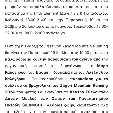
Από την Πέμπτη 18 Ιουλίου, οι συμμετέχοντες δρομείς θα
μπορούν να παραλαμβάνουν τα πακέτα τους από το
κατάστημα της Fifth Element (Δαγκλή 2 & Παπάζογλου,
Ιωάννινα) 18:00-21:00 και την Παρασκευή 19 και το
Σάββατο 20 Ιουλίου από το Γυμνάσιο Τσεπελόβου 12:00-
22:00 και 10:00–20:00 αντίστοιχα.
Η επίσημη έναρξη του φετινού Zagori Mountain Running
θα γίνει την Παρασκευή 19 Ιουλίου στις 19:00 μ.μ. με το
καλωσόρισμα και την παρουσίαση του αγώνα
από την
οργανωτική επιτροπή της διοργάνωσης, τη
Μάρα
Καλογήρου,
τον
Βασίλη Τζουμάκα
και τον
Αλέξανδρο
Καλογήρου.
Θα ακολουθήσει η
παρουσίαση για το
συλλεκτικό βραχιολάκι του Zagori Mountain Running
2024
που φέτος θα ενισχύσει το
Κέντρο Εθελοντών
Δοτών Μυελού των Οστών του Πανεπιστημίου
Πατρών (ΚΕΔΜΟΠ) – «Χάρισε ζωή»,
διαθέτοντας όλα
τα έξοδα για την εργαστηριακή ανάλυση και