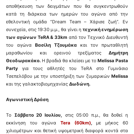
αποθήκευση των δειγμάτων που θα συγκεντρωθούν
κατά τη διάρκεια των ημερών του αγώνα από την
εθελοντική ομάδα “Dream Team – Χάρισε ζωή”. Εν
συνεχεία, στις 19:30 μ.μ., θα γίνει η
τεχνική ενημέρωση
των αγώνων
TeRA
& 33
km
από τον Τεχνικό Διευθυντή
του αγώνα
Βασίλη Τζουμάκα
και τον πρωταθλητή
μαραθωνίου και ορεινού τρεξίματος
Δημήτρη
Θεοδωρακάκο.
Η βραδιά θα κλείσει με το
Melissa
Pasta
Party
για τους αθλητές του TeRA στο Γυμνάσιο
Τσεπελόβου με την υποστήριξη των ζυμαρικών
Melissa
και της γαλακτοβιομηχανίας
Δωδώνη.
Αγωνιστική Δράση
Το
Σάββατο 20 Ιουλίου,
στις 05:00 π.μ., θα δοθεί η
εκκίνηση του αγώνα
Tera (60km)
,
με μήκος 60
χιλιομέτρων και θετική υψομετρική διαφορά κοντά στα