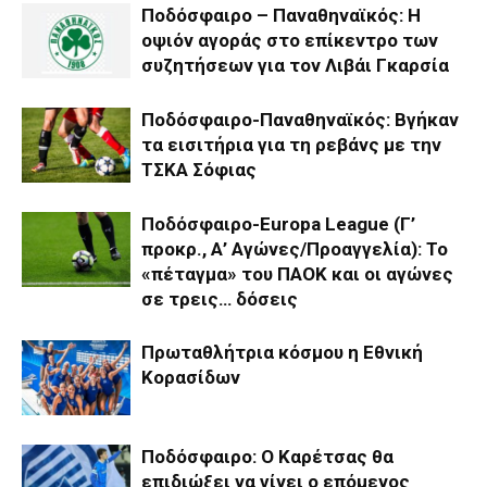
Ποδόσφαιρο – Παναθηναϊκός: Η
οψιόν αγοράς στο επίκεντρο των
συζητήσεων για τον Λιβάι Γκαρσία
Ποδόσφαιρο-Παναθηναϊκός: Βγήκαν
τα εισιτήρια για τη ρεβάνς με την
ΤΣΚΑ Σόφιας
Ποδόσφαιρο-Europa League (Γ’
προκρ., Α’ Αγώνες/Προαγγελία): Το
«πέταγμα» του ΠΑΟΚ και οι αγώνες
σε τρεις… δόσεις
Πρωταθλήτρια κόσμου η Εθνική
Κορασίδων
Ποδόσφαιρο: Ο Καρέτσας θα
επιδιώξει να γίνει ο επόμενος