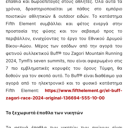
έπαθλα και δωροεπιταγές στους αθλητές. Όλα αυτά τα
χρόνια, δραστηριοποιείται με πάθος στο εμπόριο
ποιοτικών αθλητικών & outdoor ειδών. Το κατάστημα
Fifth Element συμβάλλει και φέτος ενεργά στην
προστασία της φύσης και τον σεβασμό προς το
περιβάλλον, ενισχύοντας το έργο του Εθνικού Δρυμού
Βίκου–Αώου. Μέρος των εσόδων από την αγορά του
φετινού συλλεκτικού Buff® του Zagori Mountain Running
2024, Tymfi’s seven summits, που είναι αφιερωμένο στις
7 πιο εμβληματικές κορυφές του όρους Τύμφη, θα
δοθούν για τον σκοπό αυτό. Το Buff® είναι διαθέσιμο για
αγορά από το ηλεκτρονικό και το φυσικό κατάστημα
Fifth Element:
https://www.fifthelement.gr/el-buff-
zagori-race-2024-original-136694-555-10-00
Τα ξεχωριστά έπαθλα των νικητών
Τα φετινά έπαθλα των νικητών των αγώνων είναι