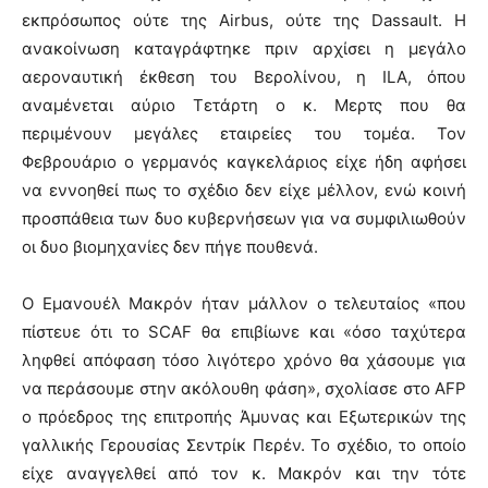
εκπρόσωπος ούτε της Airbus, ούτε της Dassault. Η
ανακοίνωση καταγράφτηκε πριν αρχίσει η μεγάλο
αεροναυτική έκθεση του Βερολίνου, η ILA, όπου
αναμένεται αύριο Τετάρτη ο κ. Μερτς που θα
περιμένουν μεγάλες εταιρείες του τομέα. Τον
Φεβρουάριο ο γερμανός καγκελάριος είχε ήδη αφήσει
να εννοηθεί πως το σχέδιο δεν είχε μέλλον, ενώ κοινή
προσπάθεια των δυο κυβερνήσεων για να συμφιλιωθούν
οι δυο βιομηχανίες δεν πήγε πουθενά.
Ο Εμανουέλ Μακρόν ήταν μάλλον ο τελευταίος «που
πίστευε ότι το SCAF θα επιβίωνε και «όσο ταχύτερα
ληφθεί απόφαση τόσο λιγότερο χρόνο θα χάσουμε για
να περάσουμε στην ακόλουθη φάση», σχολίασε στο AFP
ο πρόεδρος της επιτροπής Άμυνας και Εξωτερικών της
γαλλικής Γερουσίας Σεντρίκ Περέν. Το σχέδιο, το οποίο
είχε αναγγελθεί από τον κ. Μακρόν και την τότε