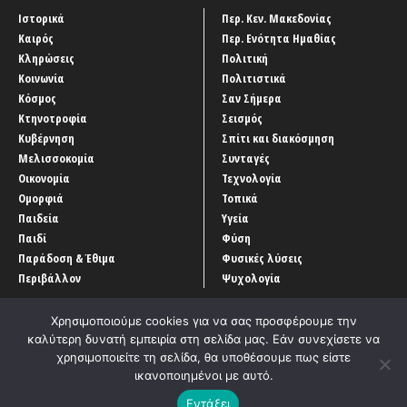
Ιστορικά
Περ. Κεν. Μακεδονίας
Καιρός
Περ. Ενότητα Ημαθίας
Κληρώσεις
Πολιτική
Κοινωνία
Πολιτιστικά
Κόσμος
Σαν Σήμερα
Κτηνοτροφία
Σεισμός
Κυβέρνηση
Σπίτι και διακόσμηση
Μελισσοκομία
Συνταγές
Οικονομία
Τεχνολογία
Ομορφιά
Τοπικά
Παιδεία
Υγεία
Παιδί
Φύση
Παράδοση & Έθιμα
Φυσικές λύσεις
Περιβάλλον
Ψυχολογία
Χρησιμοποιούμε cookies για να σας προσφέρουμε την
καλύτερη δυνατή εμπειρία στη σελίδα μας. Εάν συνεχίσετε να
χρησιμοποιείτε τη σελίδα, θα υποθέσουμε πως είστε
ικανοποιημένοι με αυτό.
Αρχική
‘Οροι χρήσης
Αρχείο Άρθρων
Επικοινωνία
Εντάξει