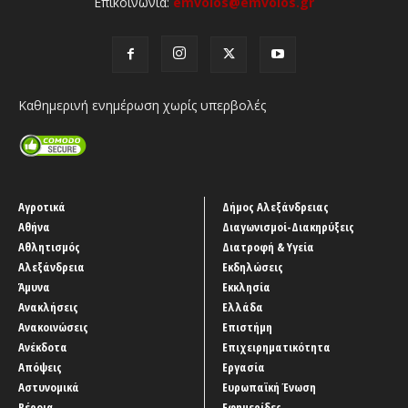
Επικοινωνία:
emvolos@emvolos.gr
Καθημερινή ενημέρωση χωρίς υπερβολές
Αγροτικά
Δήμος Αλεξάνδρειας
Αθήνα
Διαγωνισμοί-Διακηρύξεις
Αθλητισμός
Διατροφή & Υγεία
Αλεξάνδρεια
Εκδηλώσεις
Άμυνα
Εκκλησία
Ανακλήσεις
Ελλάδα
Ανακοινώσεις
Επιστήμη
Ανέκδοτα
Επιχειρηματικότητα
Απόψεις
Εργασία
Αστυνομικά
Ευρωπαϊκή Ένωση
Βέροια
Εφημερίδες