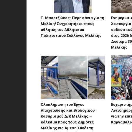
Τ. Μπαρτζώκας: Περηφάνια για τη
Ενημερωτικ
Μελίκη! Συγχαρητήρια στους
λειτουργία 
αθλητές του Αθλητικού
αρδευτικού
Πολιτιστικού Συλλόγου Μελίκης
έτος 2026 
Δευτέρα 30
Μελίκης
Ολοκλήρωση του Έργου
Ευχαριστήρ
Αποχέτευσης και Βιολογικού
Αντιδημάρχ
Καθαρισμού Δ/Κ Μελίκης –
για την επ
Κάλεσμα προς τους Δημότες
Καρναβαλι
Μελίκης για Άμεση Σύνδεση