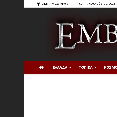
C
33.3
Πέμπτη, 6 Αυγούστου, 2026
Alexándreia
ΕΛΛΆΔΑ
ΤΟΠΙΚΆ
ΚΌΣΜ