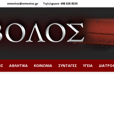
emvolos@emvolos.gr
Τηλέφωνο: 698 828 8530
ΟΣ
ΑΘΛΗΤΙΚΆ
ΚΟΙΝΩΝΊΑ
ΣΥΝΤΑΓΈΣ
ΥΓΕΊΑ
ΔΙΑΤΡΟ
Έμβολος