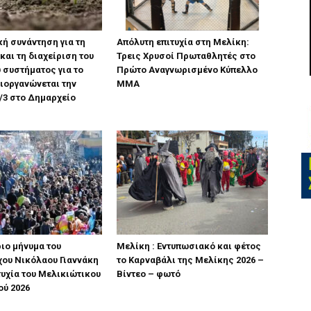
ή συνάντηση για τη
Απόλυτη επιτυχία στη Μελίκη:
και τη διαχείριση του
Τρεις Χρυσοί Πρωταθλητές στο
 συστήματος για το
Πρώτο Αναγνωρισμένο Κύπελλο
διοργανώνεται την
ΜΜΑ
/3 στο Δημαρχείο
ιο μήνυμα του
Μελίκη : Εντυπωσιακό και φέτος
ου Νικόλαου Γιαννάκη
το Καρναβάλι της Μελίκης 2026 –
ιτυχία του Μελικιώτικου
Βίντεο – φωτό
ού 2026