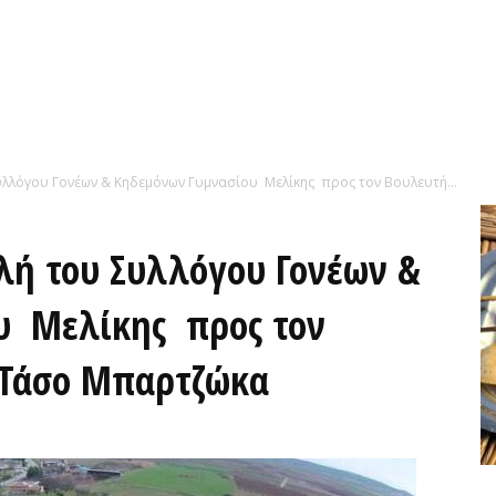
υλλόγου Γονέων & Κηδεμόνων Γυμνασίου Μελίκης προς τον Βουλευτή...
λή του Συλλόγου Γονέων &
υ Μελίκης προς τον
 Τάσο Μπαρτζώκα