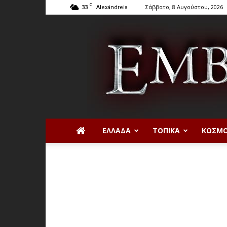
C
33
Σάββατο, 8 Αυγούστου, 2026
Alexándreia
ΕΛΛΆΔΑ
ΤΟΠΙΚΆ
ΚΌΣΜ