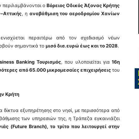
ν περιλαμβάνονται ο
Βόρειος Οδικός Άξονας Κρήτης
ς–Αττικής
, η
αναβάθμιση του αεροδρομίου Χανίων
ενισχύεται περαιτέρω από τον σχεδιασμό νέων
περβούν σημαντικά το
μισό δισ. ευρώ έως και το 2028
.
siness
Banking
Τουρισμός
, που υλοποιείται για
16η
σότερες
από 65.000 μικρομεσαίες επιχειρήσεις
του
ην Κρήτη
α δίκτυα εξυπηρέτησης στο νησί, με περισσότερα από
βάθμισης των υπηρεσιών της, η Τράπεζα εγκαινιάζει
ιάς (
Future
Branch
), το τρίτο που λειτουργεί στην