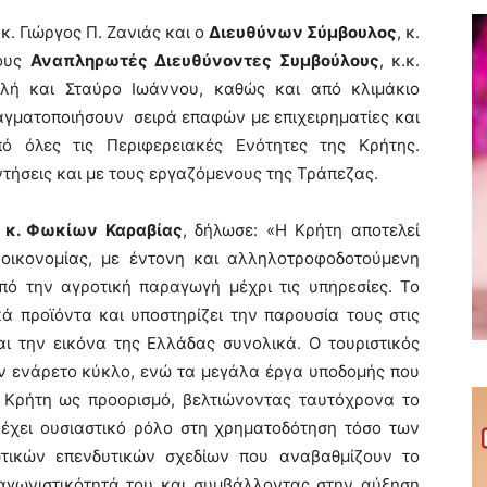
, κ. Γιώργος Π. Ζανιάς και ο
Διευθύνων Σύμβουλος
, κ.
τους
Αναπληρωτές Διευθύνοντες Συμβούλους
, κ.κ.
κλή και Σταύρο Ιωάννου, καθώς και από κλιμάκιο
γματοποιήσουν σειρά επαφών με επιχειρηματίες και
 όλες τις Περιφερειακές Ενότητες της Κρήτης.
ήσεις και με τους εργαζόμενους της Τράπεζας.
, κ. Φωκίων Καραβίας
, δήλωσε: «Η Κρήτη αποτελεί
 οικονομίας, με έντονη και αλληλοτροφοδοτούμενη
πό την αγροτική παραγωγή μέχρι τις υπηρεσίες. Το
ά προϊόντα και υποστηρίζει την παρουσία τους στις
αι την εικόνα της Ελλάδας συνολικά. Ο τουριστικός
ον ενάρετο κύκλο, ενώ τα μεγάλα έργα υποδομής που
ν Κρήτη ως προορισμό, βελτιώνοντας ταυτόχρονα το
 έχει ουσιαστικό ρόλο στη χρηματοδότηση τόσο των
τικών επενδυτικών σχεδίων που αναβαθμίζουν το
ταγωνιστικότητά του και συμβάλλοντας στην αύξηση