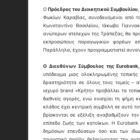
Ο
Πρόεδρος του Διοικητικού Συμβουλίου
Φωκίων Καραβίας, συνοδευόμενοι από 
Κωνσταντίνο Βασιλείου, Ιάκωβο Γιαννα
ανώτερων στελεχών της Τράπεζας, θα πρα
εκπροσώπους παραγωγικών φορέων από
Παράλληλα, έχουν προγραμματιστεί συναντ
Ο Διευθύνων Σύμβουλος της
Eurobank
υπόδειγμα μιας ολοκληρωμένης τοπικής
δραστηριότητα σε όλους τους τομείς – α
ισχυρό brand «Κρήτη» προβάλλει τα τοπικ
διεθνείς αγορές, ενώ ενισχύει τη φήμη κ
κλάδος έχει κεντρική συμβολή σε αυτό τ
βρίσκονται σε εξέλιξη αναβαθμίζουν τη
επίπεδο ζωής των κατοίκων. Η Eurobank
δημόσιων επενδύσεων όσο και των ιδιω
τουριστικό προϊόν, βελτιώνοντας την αν