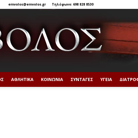
emvolos@emvolos.gr
Τηλέφωνο: 698 828 8530
ΟΣ
ΑΘΛΗΤΙΚΆ
ΚΟΙΝΩΝΊΑ
ΣΥΝΤΑΓΈΣ
ΥΓΕΊΑ
ΔΙΑΤΡΟ
Έμβολος