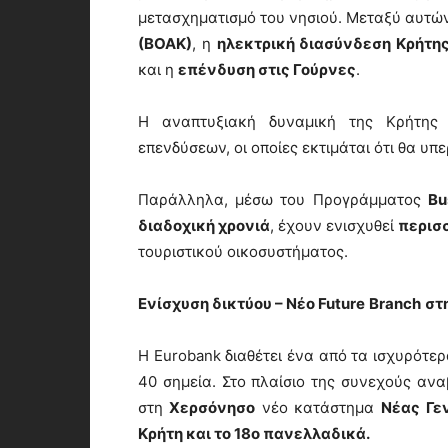
μετασχηματισμό του νησιού. Μεταξύ αυτώ
(ΒΟΑΚ)
, η
ηλεκτρική διασύνδεση Κρήτη
και η
επένδυση στις Γούρνες
.
Η αναπτυξιακή δυναμική της Κρήτης 
επενδύσεων, οι οποίες εκτιμάται ότι θα υ
Παράλληλα, μέσω του Προγράμματος
Bu
διαδοχική χρονιά
, έχουν ενισχυθεί
περισ
τουριστικού οικοσυστήματος.
Ενίσχυση δικτύου
– Νέο
Future
Branch
στ
Η Eurobank διαθέτει ένα από τα ισχυρότερ
40 σημεία. Στο πλαίσιο της συνεχούς ανα
στη
Χερσόνησο
νέο κατάστημα
Νέας Γεν
Κρήτη και το 18ο πανελλαδικά.