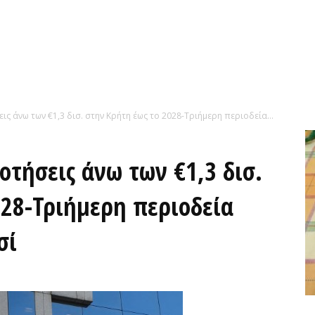
 άνω των €1,3 δισ. στην Κρήτη έως το 2028-Τριήμερη περιοδεία...
τήσεις άνω των €1,3 δισ.
028-Τριήμερη περιοδεία
σί