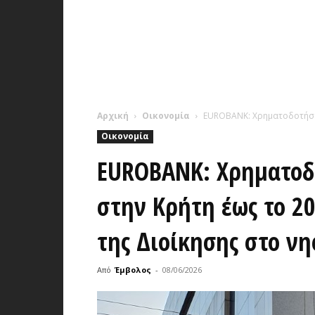
Αρχική
Οικονομία
EUROBANK: Χρηματοδοτήσεις
Οικονομία
EUROBANK: Χρηματοδο
στην Κρήτη έως το 2
της Διοίκησης στο νη
Από
Έμβολος
-
08/06/2026