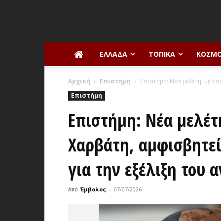
ΕΛΛΆΔΑ
ΤΟΠΙΚΆ
ΚΌΣΜ
Αρχική
Επιστήμη
Επιστήμη: Νέα μελέτη, με επ
Επιστήμη
Επιστήμη: Νέα μελέτ
Χαρβάτη, αμφισβητεί
για την εξέλιξη του
Από
Έμβολος
-
07/07/2026