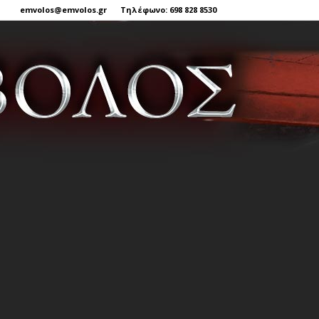
emvolos@emvolos.gr
Τηλέφωνο: 698 828 8530
Έμβολος