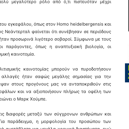
 πολύ μεγαλύτερο ρόλο από ό,τι πιστευόταν μέχρι
 του εγκεφάλου, όπως στον Homo heidelbergensis και
υς Νεάντερταλ φαίνεται ότι συνέβησαν σε περιόδους
οί ήταν προσωρινά λιγότερο σοβαροί. Σύμφωνα με τους
ι παράγοντες, όπως η αναπτυξιακή βιολογία, οι
σμική καινοτομία.
ολιτισμικής καινοτομίας μπορούν να πυροδοτήσουν
ες αλλαγές ήταν σαφώς μεγάλης σημασίας για την
εψαν στους προγόνους μας να ανταποκριθούν στις
κεφάλων και να αξιοποιήσουν πλήρως τα οφέλη των
ιώνει ο Μαρκ Χούμπε.
 τις διαφορές μεταξύ των σύγχρονων ανθρώπων και
Για παράδειγμα, η μορφολογία του προσώπου των
ικά αμετάβλητη για μεγάλα χρονικά διαστήματα, ενώ