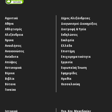
Αγροτικά
Δήμος Αλεξάνδρειας
Αθήνα
Διαγωνισμοί-Διακηρύξεις
Αθλητισμός
Διατροφή & Υγεία
Αλεξάνδρεια
Εκδηλώσεις
Άμυνα
Εκκλησία
Ανακλήσεις
Ελλάδα
Ανακοινώσεις
Επιστήμη
Ανέκδοτα
Επιχειρηματικότητα
Απόψεις
Εργασία
Αστυνομικά
Ευρωπαϊκή Ένωση
Βέροια
Εφημερίδες
Βιβλία
Ημαθία
Βότανα
Θεσσαλονίκη
Γυναίκα
Ιστορικά
Περ. Κεν. Μακεδονίας