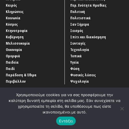
Καιρός
Περ. Ενότητα Ημαθίας
Κληρώσεις
Πολιτική
Κοινωνία
Πολιτιστικά
Κόσμος
Σαν Σήμερα
Κτηνοτροφία
Σεισμός
Κυβέρνηση
Σπίτι και διακόσμηση
Μελισσοκομία
Συνταγές
Οικονομία
Τεχνολογία
Ομορφιά
Τοπικά
Παιδεία
Υγεία
Παιδί
Φύση
Παράδοση & Έθιμα
Φυσικές λύσεις
Περιβάλλον
Ψυχολογία
Χρησιμοποιούμε cookies για να σας προσφέρουμε την
καλύτερη δυνατή εμπειρία στη σελίδα μας. Εάν συνεχίσετε να
χρησιμοποιείτε τη σελίδα, θα υποθέσουμε πως είστε
ικανοποιημένοι με αυτό.
Αρχική
‘Οροι χρήσης
Αρχείο Άρθρων
Επικοινωνία
Εντάξει
Developed by
Entercom Technologies