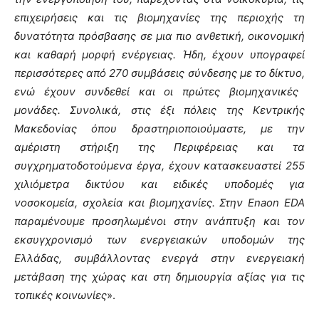
επιχειρήσεις και
τις
βιομηχανίες
της περιοχής
τη
δυνατότητα
πρόσβαση
ς
σε μια πιο
ανθετική,
οικονομική
και καθαρή
μορφή ενέργειας. Ήδη
,
έχουν υπογραφεί
περισσότερες από 270 συμβάσεις σύνδεσης
με το δίκτυο,
ενώ έχουν συνδεθεί και οι πρώτες βιομηχανικές
μονάδες.
Συνολικά, στις έξι πόλεις της Κεντρικής
Μακεδονίας όπου δραστηριοποιούμαστε, με
την
αμέριστη στήριξη της Περιφέρειας και τα
συγχρηματοδοτούμενα έργα,
έχουν κατασκευαστεί
2
5
5
χιλιόμετρα δικτύου και
ειδικές υποδομές
για
νοσοκομεία
, σχολεία και βιομηχανίες
.
Στην Enaon EDA
παραμένουμε προσηλωμένοι στην ανάπτυξη και τον
εκσυγχρονισμό των ενεργειακών υποδομών
της
Ελλάδας
, συμβάλλοντας ενεργά στην ενεργειακή
μετάβαση της χώρας και στη δημιουργία αξίας για τις
τοπικές κοινωνίες
».