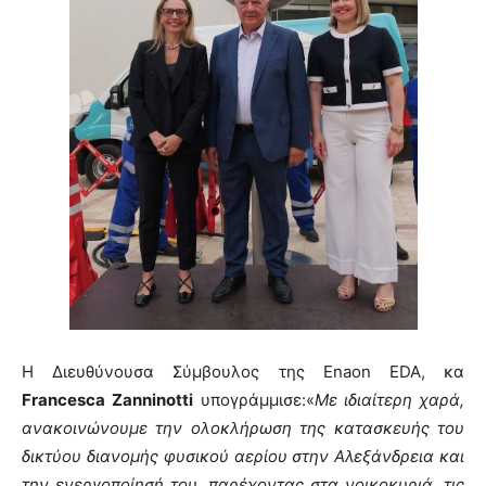
Η Διευθύνουσα Σύμβουλος της Enaon EDA, κα
Francesca
Zanninotti
υπογράμμισε:«
Με ιδιαίτερη χαρά,
ανακοινώνουμε
την ολοκλήρωση της κατασκευής του
δικτύου
διανομής φυσικού αερίου στην Αλεξάνδρεια και
την ενεργοποίησή του, παρέχοντας
σ
τα
νοικοκυριά,
τις