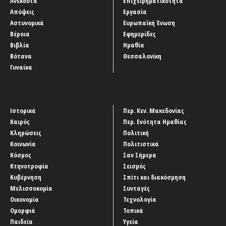
Ανέκδοτα
Επιχειρηματικότητα
Απόψεις
Εργασία
Αστυνομικά
Ευρωπαϊκή Ένωση
Βέροια
Εφημερίδες
Βιβλία
Ημαθία
Βότανα
Θεσσαλονίκη
Γυναίκα
Ιστορικά
Περ. Κεν. Μακεδονίας
Καιρός
Περ. Ενότητα Ημαθίας
Κληρώσεις
Πολιτική
Κοινωνία
Πολιτιστικά
Κόσμος
Σαν Σήμερα
Κτηνοτροφία
Σεισμός
Κυβέρνηση
Σπίτι και διακόσμηση
Μελισσοκομία
Συνταγές
Οικονομία
Τεχνολογία
Ομορφιά
Τοπικά
Παιδεία
Υγεία